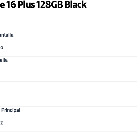
e 16 Plus 128GB Black
Paga solo
Paga solo
ntalla
vo
Paga solo
alla
Paga solo
Ver menos p
Principal
oz