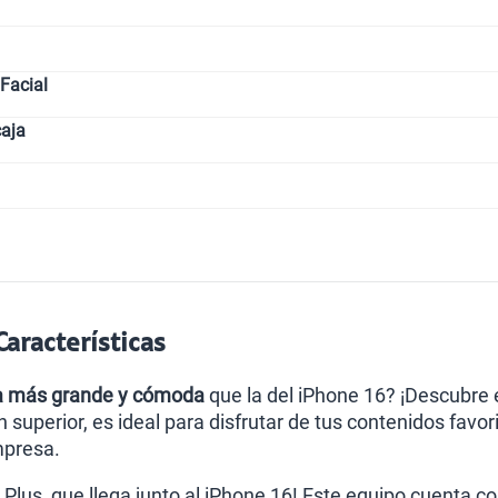
Facial
caja
Características
la más grande y cómoda
que la del iPhone 16? ¡Descubre 
 superior, es ideal para disfrutar de tus contenidos favo
mpresa.
Plus, que llega junto al iPhone 16! Este equipo cuenta c