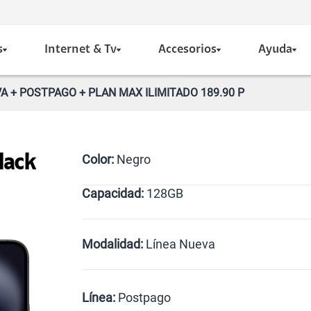
s
Internet & Tv
Accesorios
Ayuda
A + POSTPAGO + PLAN MAX ILIMITADO 189.90 P
Color:
Negro
lack
Capacidad:
128GB
128GB
Modalidad:
Línea Nueva
Línea Nueva
Portabilidad
Línea:
Postpago