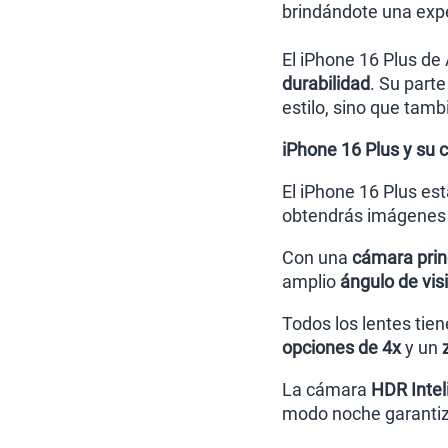
brindándote una exper
El iPhone 16 Plus de
durabilidad
. Su parte
estilo, sino que tamb
iPhone 16 Plus y su
El iPhone 16 Plus es
obtendrás imágenes n
Con una
cámara prin
amplio
ángulo de vis
Todos los lentes tie
opciones de 4x
y un
z
La cámara
HDR Intel
modo noche garantiza