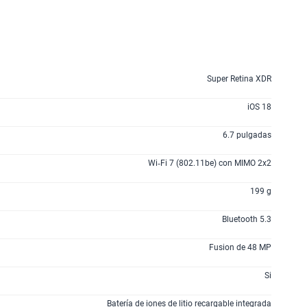
160GB
en alta velocidad
S/
109.90
175GB
en alta velocidad
S/
159.90
Super Retina XDR
iOS 18
185GB
en alta velocidad
S/
189.90
6.7 pulgadas
Wi‑Fi 7 (802.11be) con MIMO 2x2
200GB
en alta velocidad
S/
289.90
199 g
Bluetooth 5.3
lanes
Fusion de 48 MP
Si
Batería de iones de litio recargable integrada