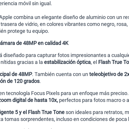
iencia móvil sin igual.
 Apple combina un elegante diseño de aluminio con un re
 trasera de vidrio, en colores vibrantes como negro, rosa
ién protege tu equipo.
 cámara de 48MP en calidad 4K
tá diseñado para capturar fotos impresionantes a cualqui
ítidas gracias a la
estabilización óptica
, el
Flash True T
cipal de 48MP
. También cuenta con un
teleobjetivo de 2
ión de 120 grados
.
nen tecnología Focus Pixels para un enfoque más precis
oom digital de hasta 10x,
perfectos para fotos macro o a 
igente 5 y el Flash True Tone
son ideales para retratos, 
 tomas sorprendentes, incluso en condiciones de poca 