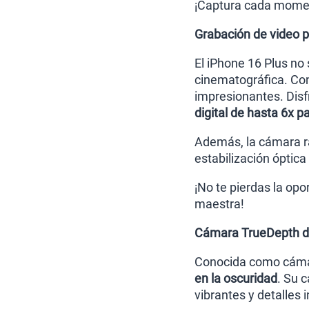
¡Captura cada momen
Grabación de video p
El iPhone 16 Plus no
cinematográfica. Co
impresionantes. Disf
digital de hasta 6x p
Además, la cámara rá
estabilización óptic
¡No te pierdas la op
maestra!
Cámara TrueDepth de
Conocida como cáma
en la oscuridad
. Su 
vibrantes y detalles