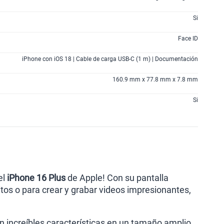
Si
Face ID
iPhone con iOS 18 | Cable de carga USB-C (1 m) | Documentación
160.9 mm x 77.8 mm x 7.8 mm
Si
el
iPhone 16 Plus
de Apple! Con su pantalla
ritos o para crear y grabar videos impresionantes,
on increíbles características en un tamaño amplio,