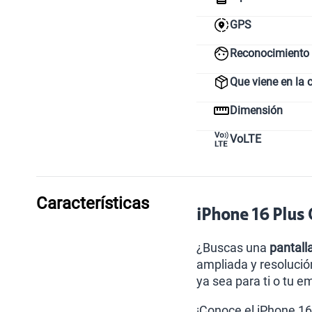
GPS
Reconocimiento 
Que viene en la 
Dimensión
VoLTE
Características
iPhone 16 Plus 
¿Buscas una
pantal
ampliada y resolución
ya sea para ti o tu e
¡Conoce el iPhone 16 