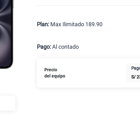
Celular liberado
Postpago
Prepago
Plan:
Max Ilimitado 189.90
Max
Pago:
Al contado
Al contado
Cuotas Cl
Pago
Precio
Paga solo
del equipo
S/
2
Paga solo
Paga solo