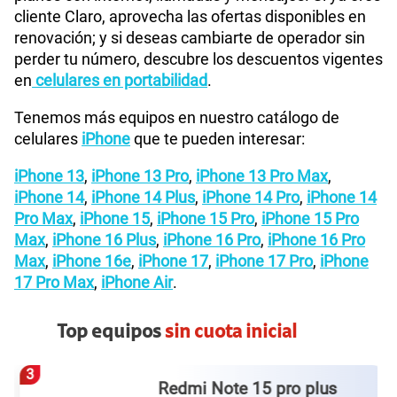
encontrarás promociones exclusivas para adquirirlo
mediante
planes portabilidad
, renovación, línea
nueva o en versión liberada, con opciones de pago al
contado o en cuotas.
Para conocer el precio final de tu iPhone 16,
personaliza tu compra siguiendo estos pasos:
Elige tu color favorito.
Selecciona la capacidad de almacenamiento
que prefieras.
Escoge la modalidad de compra.
Selecciona el plan que mejor se adapte a tus
necesidades.
Decide si deseas comprar tu equipo al contado
o en cuotas.
Además, podrás acceder a beneficios exclusivos
como financiamiento, promociones especiales y
planes con internet, llamadas y mensajes. Si ya eres