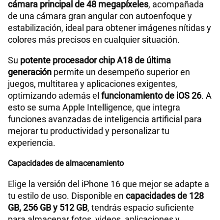
Sobre tu equipo:
Apple
iPhone 16 256GB White
Especificaciones técnicas
Características
Tecnología de Pantalla
Super Retina XDR
iPhone 16 y sus principales características
Sistema operativo
iOS 18
Se suma a nuestro catálogo de
celulares
el nuevo
iPhone 16, un equipo
Apple
disponible ahora en Perú
y llega con importantes mejoras en rendimiento,
cámara e inteligencia artificial. Este nuevo iphone
Tamaño de Pantalla
6.1 pulgadas
está
diseñado para ofrecer una experiencia más
rápida, fluida y eficiente en cada uso
.
WiFI
Wi‑Fi 7 (802.11be) con MIMO 2x2
Captura fotos con mayor detalle gracias a su