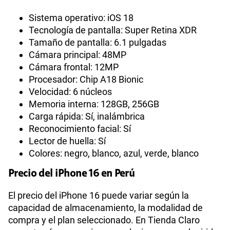
Nueva batería de larga duración en todas las Apps
El iPhone 16 ofrece una notable duración de batería
gracias a un diseño interno optimizado para
disfrutar hasta 22 horas de reproducción de video.
Con el nuevo cargador MagSafe, podrás disfrutar de
una carga inalámbrica rápida de hasta 25 watts o
alcanzar un 50% de carga en solo 30 minutos con un
adaptador de 30 watts o más.
¡Sácale provecho a todas las funcionalidades que
Apple trae para ti sin preocuparte por la batería!
Disfruta de maratones de series, juegos y música
sin preocuparte por la carga.
Resumen de características del iPhone 16
Estos son las principales especificaciones o
características del iPhone 16: