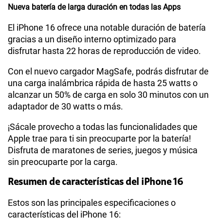
Además, el Retina Flash asegura que cada retrato
brille. No dejes pasar la oportunidad de crear
recuerdos inolvidables con una amplia gama de
colores en fotos y Live Photos.
iPhone 16 y su procesador Chip A18
Cuenta con un
procesador chip A18
, que incluye un
nuevo
CPU de 6 núcleos
(2 de rendimiento y 4 de
eficiencia), un GPU de 6 núcleos y un Neural Engine
de 16 núcleos, ofreciendo un rendimiento
excepcional y eficiente.
Si eres un fanático de los celulares Apple, recuerda
que con el iPhone 16 siempre tendrás el mejor
rendimiento, sin problemas y con una larga
duración. A continuación te detallamos las
especificaciones de su batería.