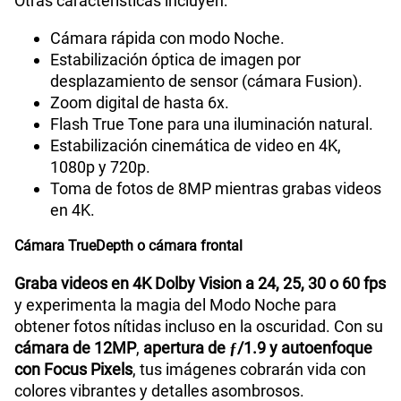
obtener fotografías y videos de gran calidad.
Con
controles intuitivos al alcance de tus dedos
,
podrás
ajustar cada toma fácilmente y conseguir el
encuadre perfecto
en cualquier situación. Disfruta
de una experiencia fotográfica más práctica, rápida
y profesional con el iPhone 16.
Grabación de video 4K de calidad cinematográfica
¡Experimenta la grabación de video excepcional con
el nuevo modelo de Apple!
Con calidad de hasta 4K
y cámara lenta en 1080p
, tus recuerdos cobrarán
vida.
Graba en cámara rápida con estabilización, tanto de
día como de noche. Además, disfruta de un zoom
digital de hasta 6x y la opción de capturar fotos
mientras grabas en 4K.