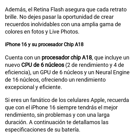
Otras características incluyen:
Cámara rápida con modo Noche.
Estabilización óptica de imagen por
desplazamiento de sensor (cámara Fusion).
Zoom digital de hasta 6x.
Flash True Tone para una iluminación natural.
Estabilización cinemática de video en 4K,
1080p y 720p.
Toma de fotos de 8MP mientras grabas videos
en 4K.
Cámara TrueDepth o cámara frontal
Graba videos en 4K Dolby Vision a 24, 25, 30 o 60 fps
y experimenta la magia del Modo Noche para
obtener fotos nítidas incluso en la oscuridad. Con su
cámara de 12MP
,
apertura de ƒ/1.9 y autoenfoque
con Focus Pixels
, tus imágenes cobrarán vida con
colores vibrantes y detalles asombrosos.