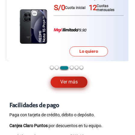
cliente Claro, aprovecha las ofertas disponibles en
renovación; y si deseas cambiarte de operador sin
perder tu número, descubre los descuentos vigentes
en
celulares en portabilidad
.
Tenemos más equipos en nuestro catálogo de
celulares
iPhone
que te pueden interesar:
iPhone 13
,
iPhone 13 Pro
,
iPhone 13 Pro Max
,
iPhone 14
,
iPhone 14 Plus
,
iPhone 14 Pro
,
iPhone 14
Pro Max
,
iPhone 15
,
iPhone 15 Pro
,
iPhone 15 Pro
Max
,
iPhone 16 Plus
,
iPhone 16 Pro
,
iPhone 16 Pro
Max
,
iPhone 16e
,
iPhone 17
,
iPhone 17 Pro
,
iPhone
17 Pro Max
,
iPhone Air
.
También puede interesarte
Facilidades de pago