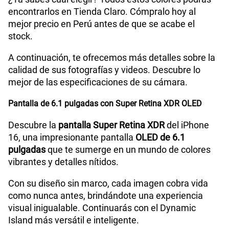
para almacenar fotos, videos, aplicaciones y
Batería
integrada
archivos importantes con total comodidad.
iPhone 16 128 GB
GPS
Si
iPhone 16 256 GB
iPhone 16 512 GB
Colores disponibles del iPhone 16
Reconocimiento Facial
Face ID
Encuentra la variedad de colores modernos y
elegantes para que elijas el que mejor se adapte a
Dimensión
147.6 mm x 71.6 mm x 7.80 mm
tu estilo. Encuéntralo y elige entre los siguientes
colores disponibles:
Hasta un 50% de carga en 30 minutos con un
iPhone 16 negro
adaptador de 20 W o superior al usar un cable de carga
Carga
iPhone 16 rosado
rápida
USB‑C, o con un adaptador de 30 W o superior al usar
iPhone 16 verde
un cargador MagSafe
iPhone 16 azul
iPhone 16 blanco
VoLTE
Si