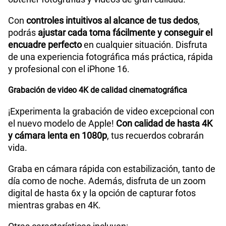
Sus lentes están diseñados para ofrecer
zoom
óptico de 2x
para acercamientos, con opciones de
zoom óptico de 2x, 4x
y
zoom digital de hasta 10x
.
Perfectos para capturar fotos macro y a larga
distancia.
El celular iPhone 16 cuenta con una
cámara HDR
Inteligente 5 y un Flash True Tone
, ideal para la
iluminación en retratos. Su lente mejorado está
optimizado para el modo noche, permite capturar
fotos con calidad 3D, modo ráfaga, y más.
Nuevo botón con control inteligente para cámara
Captura cada momento con mayor rapidez y
precisión gracias al nuevo botón de control de
cámara del iPhone 16. Accede al instante a
funciones como el zoom
,
la exposición
, la
profundidad de campo
y el cambio entre lentes para