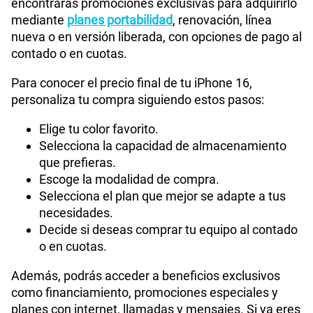
Sistema operativo: iOS 18
Tecnología de pantalla: Super Retina XDR
Tamaño de pantalla: 6.1 pulgadas
Cámara principal: 48MP
Cámara frontal: 12MP
Procesador: Chip A18 Bionic
Velocidad: 6 núcleos
Memoria interna: 128GB, 256GB
Carga rápida: Sí, inalámbrica
Reconocimiento facial: Sí
Lector de huella: Sí
Colores: negro, blanco, azul, verde, blanco
Precio del iPhone 16 en Perú
El precio del iPhone 16 puede variar según la
capacidad de almacenamiento, la modalidad de
compra y el plan seleccionado. En Tienda Claro