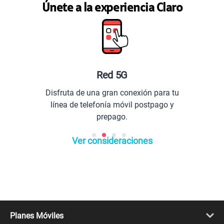
disponibles?
Únete a la experiencia Claro
G
Planes especiales p
conexión para tu
Comunícate con todo el 
vil postpago y
extranjero.
.
Ver consideraciones