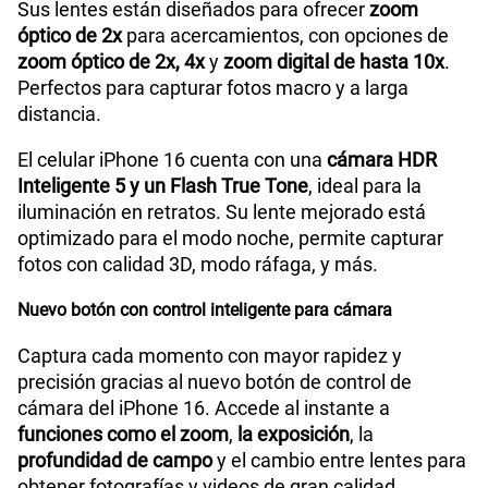
El celular iPhone 16 presenta un elegante
diseño de
aluminio
con un resistente frente de
Ceramic Shield
.
Su parte posterior de vidrio, disponible en
colores
vibrantes como negro, rosa, verde azulado
y
ultramarino, combina estilo y durabilidad en un solo
dispositivo.
Cámara gran angular con autoenfoque de 63 megapíxeles
Diseñado para capturar fotos asombrosas a
cualquier distancia, su
cámara principal de 48 MP
garantiza fotografías nítidas con estabilización
óptica,
Flash True Tone y HDR inteligente
.
¿Te gustan lasfotos panorámicas? ¡Toma fotos de
hasta
63 MP
! Además, disfruta de un
teleobjetivo 2x
de 12MP
y un
ultra gran angular de 12MP
con un
espectacular ángulo de visión de 120 grados.