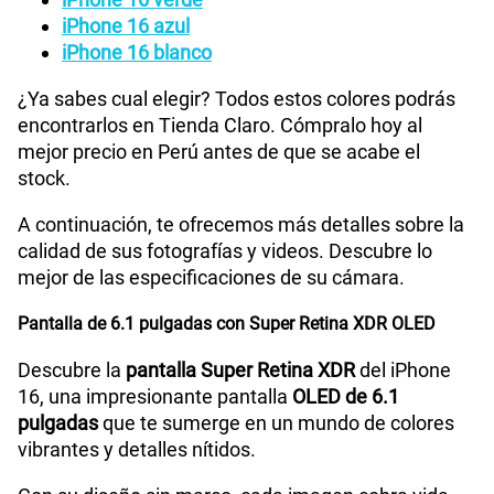
un cargador MagSafe
iPhone 16 azul
iPhone 16 blanco
VoLTE
Si
¿Ya sabes cual elegir? Todos estos colores podrás
encontrarlos en Tienda Claro. Cómpralo hoy al
mejor precio en Perú antes de que se acabe el
Compatibilidad nano-SIM
Sí
stock.
A continuación, te ofrecemos más detalles sobre la
Compatibilidad con eSIM
Sí
calidad de sus fotografías y videos. Descubre lo
mejor de las especificaciones de su cámara.
Pantalla de 6.1 pulgadas con Super Retina XDR OLED
Descubre la
pantalla Super Retina XDR
del iPhone
16, una impresionante pantalla
OLED de 6.1
pulgadas
que te sumerge en un mundo de colores
vibrantes y detalles nítidos.