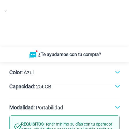
¿Te ayudamos con tu compra?
Color:
Azul
Capacidad:
256GB
Negro
128GB
256GB
Modalidad:
Portabilidad
REQUISITOS:
Tener mínimo 30 días con tu operador
Línea Nueva
Portabilidad