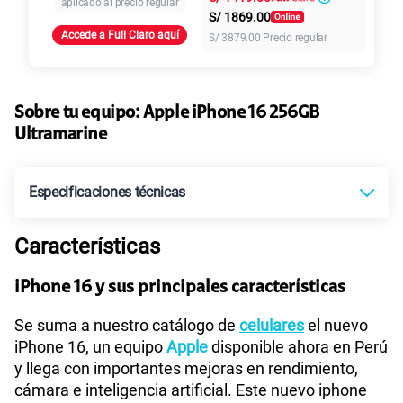
aplicado al precio regular
S/
1869.00
Accede a Full Claro aquí
S/
3879.00
Precio regular
155 GB
en alta velocidad
S/
95.90
Paga solo
Sobre tu equipo:
Apple
iPhone 16 256GB
110GB
en alta velocidad
S/
69.90
Ultramarine
Paga solo
160GB
en alta velocidad
Especificaciones técnicas
S/
109.90
Paga solo
Características
Tecnología de Pantalla
Super Retina XDR
175GB
en alta velocidad
S/
159.90
Paga solo
iPhone 16 y sus principales características
Sistema operativo
iOS 18
Se suma a nuestro catálogo de
celulares
el nuevo
185GB
en alta velocidad
iPhone 16, un equipo
Apple
disponible ahora en Perú
S/
189.90
Paga solo
y llega con importantes mejoras en rendimiento,
cámara e inteligencia artificial. Este nuevo iphone
Tamaño de Pantalla
6.1 pulgadas