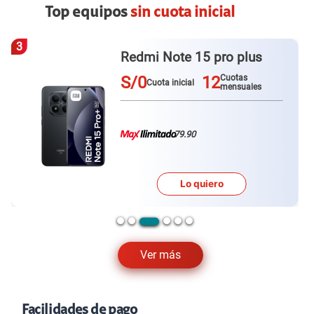
Top equipos
sin cuota inicial
4
Redmi Note 15 pro plus
Re
S/0
12
S/
Cuotas
Cuota inicial
mensuales
79.90
Lo quiero
Ver más
Facilidades de pago