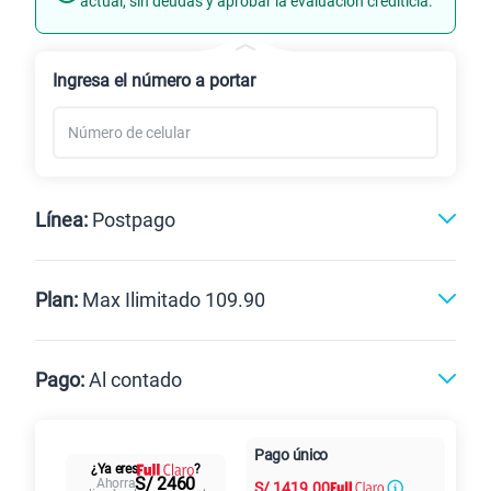
actual, sin deudas y aprobar la evaluación crediticia.
Renovación
Celular liberado
Ingresa el número a portar
Línea:
Postpago
Postpago
Prepago
Plan:
Max Ilimitado 109.90
Max
Max Ilimitado
Pago:
Al contado
Paga en
125GB
en alta velocidad
Pago único
Al contado
Cuotas Claro
cuotas sin
¿Ya eres
?
S/
79.90
Paga solo
S/ 2460
Ahorra
S/
1419.00
intereses