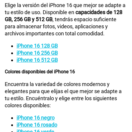
Grabadora de Voz
Si
Elige la versión del iPhone 16 que mejor se adapte a
tu estilo de uso. Disponible en
capacidades de 128
GB, 256 GB y 512 GB
, tendrás espacio suficiente
Batería de iones de litio recargable
Tipo de
para almacenar fotos, videos, aplicaciones y
Batería
integrada
archivos importantes con total comodidad.
iPhone 16 128 GB
GPS
Si
iPhone 16 256 GB
iPhone 16 512 GB
Colores disponibles del iPhone 16
Reconocimiento Facial
Face ID
Encuentra la variedad de colores modernos y
elegantes para que elijas el que mejor se adapte a
Dimensión
147.6 mm x 71.6 mm x 7.80 mm
tu estilo. Encuéntralo y elige entre los siguientes
colores disponibles:
Hasta un 50% de carga en 30 minutos con un
iPhone 16 negro
adaptador de 20 W o superior al usar un cable de carga
Carga
iPhone 16 rosado
rápida
USB‑C, o con un adaptador de 30 W o superior al usar
iPhone 16 verde