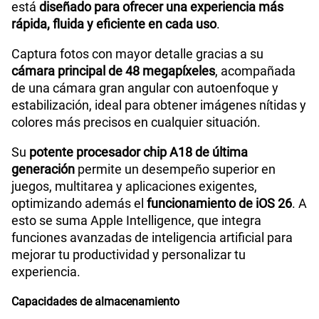
200GB
en alta velocidad
está
diseñado para ofrecer una experiencia más
S/
289.90
Paga solo
rápida, fluida y eficiente en cada uso
.
WiFI
Wi‑Fi 7 (802.11be) con MIMO 2x2
Captura fotos con mayor detalle gracias a su
Ver menos planes
cámara principal de 48 megapíxeles
, acompañada
de una cámara gran angular con autoenfoque y
Peso
170 g
estabilización, ideal para obtener imágenes nítidas y
colores más precisos en cualquier situación.
Su
potente procesador chip A18 de última
Bluetooth
Bluetooth 5.3
generación
permite un desempeño superior en
juegos, multitarea y aplicaciones exigentes,
optimizando además el
funcionamiento de iOS 26
. A
Cámara de fotos Principal
Fusion de 48 MP
esto se suma Apple Intelligence, que integra
funciones avanzadas de inteligencia artificial para
mejorar tu productividad y personalizar tu
Cámara de fotos Frontal
Fotos de 12 MP
experiencia.
Capacidades de almacenamiento