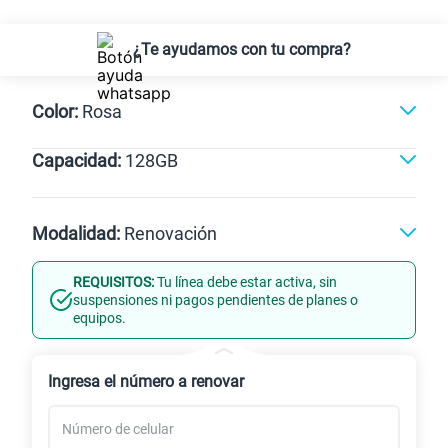
¿Te ayudamos con tu compra?
Color:
Rosa
Capacidad:
128GB
Negro
128GB
Modalidad:
Renovación
REQUISITOS:
Tu línea debe estar activa, sin
Línea Nueva
Portabilidad
suspensiones ni pagos pendientes de planes o
equipos.
Renovación
Celular liberado
Ingresa el número a renovar