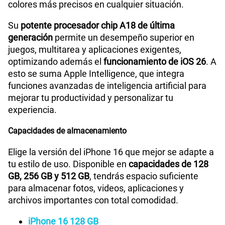
colores más precisos en cualquier situación.
Su
potente procesador chip A18 de última
Bluetooth
Bluetooth 5.3
generación
permite un desempeño superior en
juegos, multitarea y aplicaciones exigentes,
optimizando además el
funcionamiento de iOS 26
. A
Cámara de fotos Principal
Fusion de 48 MP
esto se suma Apple Intelligence, que integra
funciones avanzadas de inteligencia artificial para
mejorar tu productividad y personalizar tu
Cámara de fotos Frontal
Fotos de 12 MP
experiencia.
Capacidades de almacenamiento
Grabadora de Voz
Si
Elige la versión del iPhone 16 que mejor se adapte a
tu estilo de uso. Disponible en
capacidades de 128
GB, 256 GB y 512 GB
, tendrás espacio suficiente
Batería de iones de litio recargable
Tipo de
para almacenar fotos, videos, aplicaciones y
Batería
integrada
archivos importantes con total comodidad.
iPhone 16 128 GB