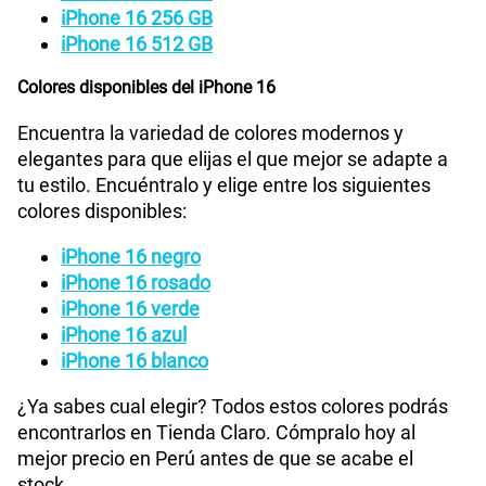
GPS
Si
iPhone 16 256 GB
iPhone 16 512 GB
Colores disponibles del iPhone 16
Reconocimiento Facial
Face ID
Encuentra la variedad de colores modernos y
elegantes para que elijas el que mejor se adapte a
Dimensión
147.6 mm x 71.6 mm x 7.80 mm
tu estilo. Encuéntralo y elige entre los siguientes
colores disponibles:
Hasta un 50% de carga en 30 minutos con un
iPhone 16 negro
adaptador de 20 W o superior al usar un cable de carga
Carga
iPhone 16 rosado
rápida
USB‑C, o con un adaptador de 30 W o superior al usar
iPhone 16 verde
un cargador MagSafe
iPhone 16 azul
iPhone 16 blanco
VoLTE
Si
¿Ya sabes cual elegir? Todos estos colores podrás
encontrarlos en Tienda Claro. Cómpralo hoy al
mejor precio en Perú antes de que se acabe el
Compatibilidad nano-SIM
Sí
stock.