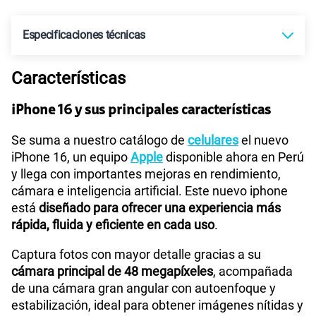
S/
69.90
Paga solo
Especificaciones técnicas
160GB
en alta velocidad
S/
109.90
Paga solo
Características
Tecnología de Pantalla
Super Retina XDR
175GB
en alta velocidad
iPhone 16 y sus principales características
S/
159.90
Paga solo
Sistema operativo
iOS 18
Se suma a nuestro catálogo de
celulares
el nuevo
185GB
en alta velocidad
iPhone 16, un equipo
Apple
disponible ahora en Perú
S/
189.90
Paga solo
y llega con importantes mejoras en rendimiento,
cámara e inteligencia artificial. Este nuevo iphone
Tamaño de Pantalla
6.1 pulgadas
está
diseñado para ofrecer una experiencia más
200GB
en alta velocidad
S/
289.90
rápida, fluida y eficiente en cada uso
.
Paga solo
WiFI
Wi‑Fi 7 (802.11be) con MIMO 2x2
Captura fotos con mayor detalle gracias a su
Ver menos planes
cámara principal de 48 megapíxeles
, acompañada
de una cámara gran angular con autoenfoque y
Peso
170 g
estabilización, ideal para obtener imágenes nítidas y