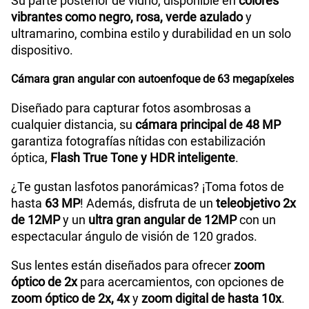
Su parte posterior de vidrio, disponible en
colores
vibrantes como negro, rosa, verde azulado
y
ultramarino, combina estilo y durabilidad en un solo
dispositivo.
Cámara gran angular con autoenfoque de 63 megapíxeles
Diseñado para capturar fotos asombrosas a
cualquier distancia, su
cámara principal de 48 MP
garantiza fotografías nítidas con estabilización
óptica,
Flash True Tone y HDR inteligente
.
¿Te gustan lasfotos panorámicas? ¡Toma fotos de
hasta
63 MP
! Además, disfruta de un
teleobjetivo 2x
de 12MP
y un
ultra gran angular de 12MP
con un
espectacular ángulo de visión de 120 grados.
Sus lentes están diseñados para ofrecer
zoom
óptico de 2x
para acercamientos, con opciones de
zoom óptico de 2x, 4x
y
zoom digital de hasta 10x
.