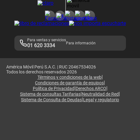
Consulta de reclamos
Consulta de IMEI
Adquirientes iPhone 6, 6S y SE
Hablando Claro
Mensaje de Seguridad
Samsung S25 Ultra
Consideraciones
Términos y Condiciones de Tienda Claro
Libro de Reclamaciones
Legales de marketplace
Para ventas y servicios
Para información
01 620 3334
América Móvil Perú S.A.C. | RUC 20467534026
Todos los derechos reservados 2026
|
Términos y condiciones de la web
|
Condiciones de garantía de equipos
|
|
Política de Privacidad
Derechos ARCO
|
|
Sistema de consultas Tarifarias
Neutralidad de Red
|
Sistema de Consulta de Deudas
Legal y regulatorio