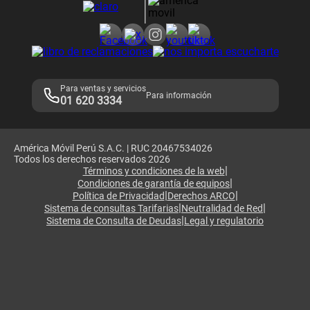
Consulta de reclamos
Consulta de IMEI
Adquirientes iPhone 6, 6S y SE
Hablando Claro
Mensaje de Seguridad
Samsung S25 Ultra
Consideraciones
Términos y Condiciones de Tienda Claro
Libro de Reclamaciones
Legales de marketplace
Para ventas y servicios
Para información
01 620 3334
América Móvil Perú S.A.C. | RUC 20467534026
Todos los derechos reservados 2026
|
Términos y condiciones de la web
|
Condiciones de garantía de equipos
|
|
Política de Privacidad
Derechos ARCO
|
|
Sistema de consultas Tarifarias
Neutralidad de Red
|
Sistema de Consulta de Deudas
Legal y regulatorio