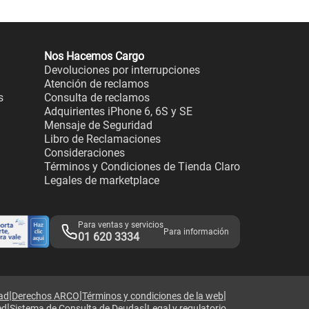
Nos Hacemos Cargo
Devoluciones por interrupciones
Atención de reclamos
s
Consulta de reclamos
Adquirientes iPhone 6, 6S y SE
Mensaje de Seguridad
Libro de Reclamaciones
Consideraciones
Términos y Condiciones de Tienda Claro
Legales de marketplace
Para ventas y servicios
Para información
01 620 3334
|
|
|
dad
Derechos ARCO
Términos y condiciones de la web
|
|
ed
Sistema de Consulta de Deudas
Legal y regulatorio