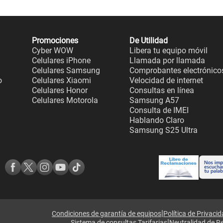
Promociones
De Utilidad
Cyber WOW
Libera tu equipo móvil
Celulares iPhone
Llamada por llamada
Celulares Samsung
Comprobantes electrónico
o
Celulares Xiaomi
Velocidad de internet
Celulares Honor
Consultas en línea
Celulares Motorola
Samsung A57
Consulta de IMEI
Hablando Claro
Samsung S25 Ultra
|
Condiciones de garantía de equipos
Política de Privaci
|
Sistema de consultas Tarifarias
Neutralidad de R