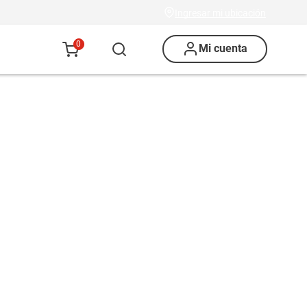
Ingresar mi ubicación
0
Mi cuenta