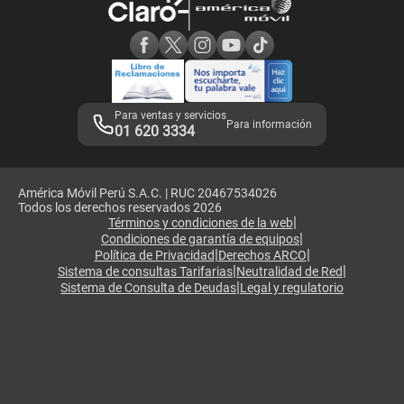
Consulta de reclamos
Consulta de IMEI
Adquirientes iPhone 6, 6S y SE
Hablando Claro
Mensaje de Seguridad
Samsung S25 Ultra
Consideraciones
Términos y Condiciones de Tienda Claro
Libro de Reclamaciones
Legales de marketplace
Para ventas y servicios
Para información
01 620 3334
América Móvil Perú S.A.C. | RUC 20467534026
Todos los derechos reservados 2026
|
Términos y condiciones de la web
|
Condiciones de garantía de equipos
|
|
Política de Privacidad
Derechos ARCO
|
|
Sistema de consultas Tarifarias
Neutralidad de Red
|
Sistema de Consulta de Deudas
Legal y regulatorio