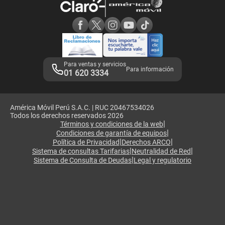
Consulta de reclamos
Consulta de IMEI
Adquirientes iPhone 6, 6S y SE
Hablando Claro
Mensaje de Seguridad
Samsung S25 Ultra
Consideraciones
Términos y Condiciones de Tienda Claro
Libro de Reclamaciones
Legales de marketplace
Para ventas y servicios
Para información
01 620 3334
América Móvil Perú S.A.C. | RUC 20467534026
Todos los derechos reservados 2026
|
Términos y condiciones de la web
|
Condiciones de garantía de equipos
|
|
Política de Privacidad
Derechos ARCO
|
|
Sistema de consultas Tarifarias
Neutralidad de Red
|
Sistema de Consulta de Deudas
Legal y regulatorio