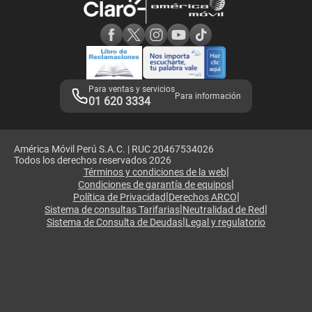
Consulta de reclamos
Consulta de IMEI
Adquirientes iPhone 6, 6S y SE
Hablando Claro
Mensaje de Seguridad
Samsung S25 Ultra
Consideraciones
Términos y Condiciones de Tienda Claro
Libro de Reclamaciones
Legales de marketplace
Para ventas y servicios
Para información
01 620 3334
América Móvil Perú S.A.C. | RUC 20467534026
Todos los derechos reservados 2026
|
Términos y condiciones de la web
|
Condiciones de garantía de equipos
|
|
Política de Privacidad
Derechos ARCO
|
|
Sistema de consultas Tarifarias
Neutralidad de Red
|
Sistema de Consulta de Deudas
Legal y regulatorio