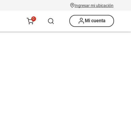
Ingresar mi ubicación
0
Mi cuenta