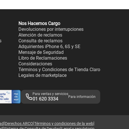
Nos Hacemos Cargo
Devoluciones por interrupciones
Atención de reclamos
s
Consulta de reclamos
Adquirientes iPhone 6, 6S y SE
Mensaje de Seguridad
Libro de Reclamaciones
Consideraciones
Términos y Condiciones de Tienda Claro
Legales de marketplace
Para ventas y servicios
Para información
01 620 3334
|
|
|
dad
Derechos ARCO
Términos y condiciones de la web
|
|
ed
Sistema de Consulta de Deudas
Legal y regulatorio