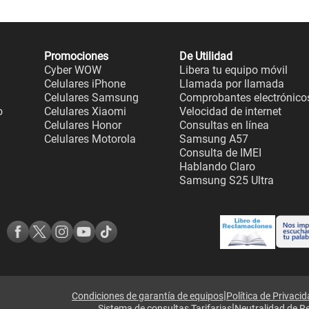
Promociones
De Utilidad
Cyber WOW
Libera tu equipo móvil
Celulares iPhone
Llamada por llamada
Celulares Samsung
Comprobantes electrónico
o
Celulares Xiaomi
Velocidad de internet
Celulares Honor
Consultas en línea
Celulares Motorola
Samsung A57
Consulta de IMEI
Hablando Claro
Samsung S25 Ultra
|
Condiciones de garantía de equipos
Política de Privaci
|
Sistema de consultas Tarifarias
Neutralidad de R