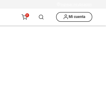
Ingresar mi ubicación
0
Mi cuenta