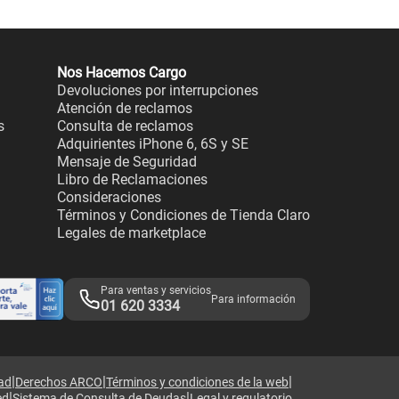
Nos Hacemos Cargo
Devoluciones por interrupciones
Atención de reclamos
s
Consulta de reclamos
Adquirientes iPhone 6, 6S y SE
Mensaje de Seguridad
Libro de Reclamaciones
Consideraciones
Términos y Condiciones de Tienda Claro
Legales de marketplace
Para ventas y servicios
Para información
01 620 3334
|
|
|
dad
Derechos ARCO
Términos y condiciones de la web
|
|
ed
Sistema de Consulta de Deudas
Legal y regulatorio