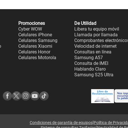
Promociones
De Utilidad
Cyber WOW
Libera tu equipo móvil
Celulares iPhone
Llamada por llamada
Celulares Samsung
Comprobantes electrónico
o
Celulares Xiaomi
Velocidad de internet
Celulares Honor
Consultas en línea
Celulares Motorola
Samsung A57
Consulta de IMEI
Hablando Claro
Samsung S25 Ultra
|
Condiciones de garantía de equipos
Política de Privaci
|
Sistema de consultas Tarifarias
Neutralidad de R