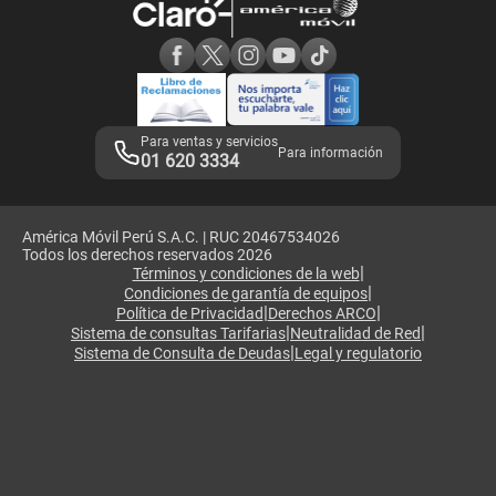
Consulta de reclamos
Consulta de IMEI
Adquirientes iPhone 6, 6S y SE
Hablando Claro
Mensaje de Seguridad
Samsung S25 Ultra
Consideraciones
Términos y Condiciones de Tienda Claro
Libro de Reclamaciones
Legales de marketplace
Para ventas y servicios
Para información
01 620 3334
América Móvil Perú S.A.C. | RUC 20467534026
Todos los derechos reservados 2026
|
Términos y condiciones de la web
|
Condiciones de garantía de equipos
|
|
Política de Privacidad
Derechos ARCO
|
|
Sistema de consultas Tarifarias
Neutralidad de Red
|
Sistema de Consulta de Deudas
Legal y regulatorio