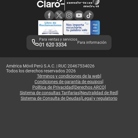
Consulta de reclamos
Consulta de IMEI
Adquirientes iPhone 6, 6S y SE
Hablando Claro
Mensaje de Seguridad
Samsung S25 Ultra
Consideraciones
Términos y Condiciones de Tienda Claro
Libro de Reclamaciones
Legales de marketplace
Para ventas y servicios
Para información
01 620 3334
América Móvil Perú S.A.C. | RUC 20467534026
Todos los derechos reservados 2026
|
Términos y condiciones de la web
|
Condiciones de garantía de equipos
|
|
Política de Privacidad
Derechos ARCO
|
|
Sistema de consultas Tarifarias
Neutralidad de Red
|
Sistema de Consulta de Deudas
Legal y regulatorio