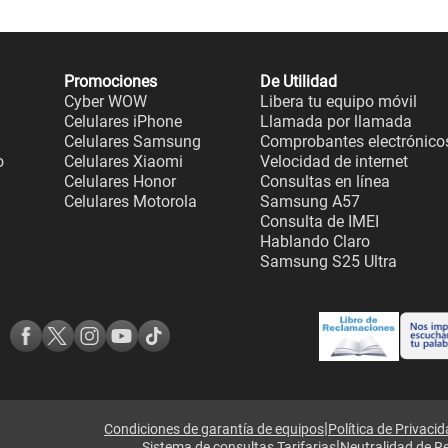
Promociones
De Utilidad
Cyber WOW
Libera tu equipo móvil
Celulares iPhone
Llamada por llamada
Celulares Samsung
Comprobantes electrónico
o
Celulares Xiaomi
Velocidad de internet
Celulares Honor
Consultas en línea
Celulares Motorola
Samsung A57
Consulta de IMEI
Hablando Claro
Samsung S25 Ultra
|
Condiciones de garantía de equipos
Política de Privaci
|
Sistema de consultas Tarifarias
Neutralidad de R