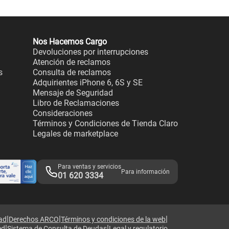
Nos Hacemos Cargo
Devoluciones por interrupciones
Atención de reclamos
s
Consulta de reclamos
Adquirientes iPhone 6, 6S y SE
Mensaje de Seguridad
Libro de Reclamaciones
Consideraciones
Términos y Condiciones de Tienda Claro
Legales de marketplace
Para ventas y servicios
Para información
01 620 3334
|
|
|
dad
Derechos ARCO
Términos y condiciones de la web
|
|
ed
Sistema de Consulta de Deudas
Legal y regulatorio