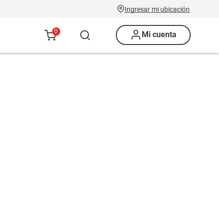
Ingresar mi ubicación
0
Mi cuenta