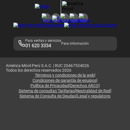
Consulta de reclamos
Consulta de IMEI
Adquirientes iPhone 6, 6S y SE
Hablando Claro
Mensaje de Seguridad
Samsung S25 Ultra
Consideraciones
Términos y Condiciones de Tienda Claro
Libro de Reclamaciones
Legales de marketplace
Para ventas y servicios
Para información
01 620 3334
América Móvil Perú S.A.C. | RUC 20467534026
Todos los derechos reservados 2026
|
Términos y condiciones de la web
|
Condiciones de garantía de equipos
|
|
Política de Privacidad
Derechos ARCO
|
|
Sistema de consultas Tarifarias
Neutralidad de Red
|
Sistema de Consulta de Deudas
Legal y regulatorio