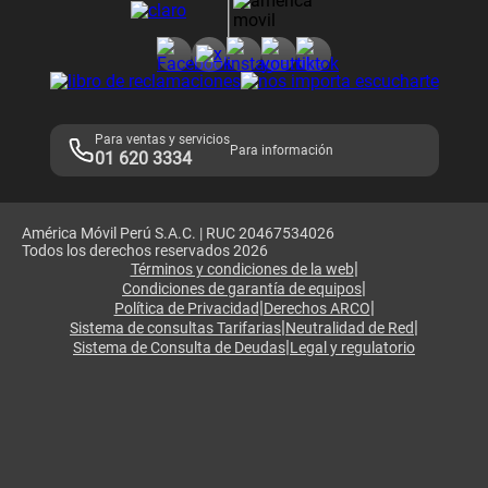
Consulta de reclamos
Consulta de IMEI
Adquirientes iPhone 6, 6S y SE
Hablando Claro
Mensaje de Seguridad
Samsung S25 Ultra
Consideraciones
Términos y Condiciones de Tienda Claro
Libro de Reclamaciones
Legales de marketplace
Para ventas y servicios
Para información
01 620 3334
América Móvil Perú S.A.C. | RUC 20467534026
Todos los derechos reservados 2026
|
Términos y condiciones de la web
|
Condiciones de garantía de equipos
|
|
Política de Privacidad
Derechos ARCO
|
|
Sistema de consultas Tarifarias
Neutralidad de Red
|
Sistema de Consulta de Deudas
Legal y regulatorio