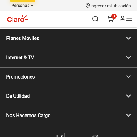
Personas
Ingresar mi ubicación
0
Planes Móviles
Portabilidad
Línea Nueva
Internet & TV
Línea Adicional
Planes ilimitados
Internet Fibra Óptica
Prepago Chévere
Internet + TV
Migración
Promociones
Mejora tu plan
Conviértete en Full Claro
Cyber WOW
Celulares iPhone
De Utilidad
Celulares Samsung
Celulares Xiaomi
Libera tu equipo móvil
Celulares Honor
Llamada por llamada
Celulares Motorola
Nos Hacemos Cargo
Comprobantes electrónicos
Velocidad de internet
Devoluciones por interrupciones
Consultas en línea
Atención de reclamos
Samsung A57