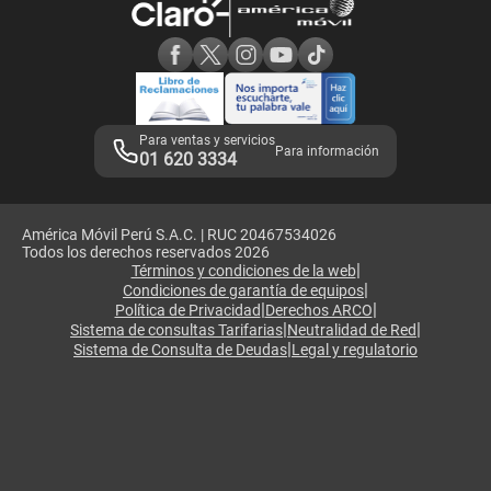
Consulta de reclamos
Consulta de IMEI
Adquirientes iPhone 6, 6S y SE
Hablando Claro
Mensaje de Seguridad
Samsung S25 Ultra
Consideraciones
Términos y Condiciones de Tienda Claro
Libro de Reclamaciones
Legales de marketplace
Para ventas y servicios
Para información
01 620 3334
América Móvil Perú S.A.C. | RUC 20467534026
Todos los derechos reservados 2026
|
Términos y condiciones de la web
|
Condiciones de garantía de equipos
|
|
Política de Privacidad
Derechos ARCO
|
|
Sistema de consultas Tarifarias
Neutralidad de Red
|
Sistema de Consulta de Deudas
Legal y regulatorio