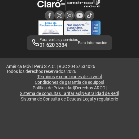
Consulta de reclamos
Consulta de IMEI
Adquirientes iPhone 6, 6S y SE
Hablando Claro
Mensaje de Seguridad
Samsung S25 Ultra
Consideraciones
Términos y Condiciones de Tienda Claro
Libro de Reclamaciones
Legales de marketplace
Para ventas y servicios
Para información
01 620 3334
América Móvil Perú S.A.C. | RUC 20467534026
Todos los derechos reservados 2026
|
Términos y condiciones de la web
|
Condiciones de garantía de equipos
|
|
Política de Privacidad
Derechos ARCO
|
|
Sistema de consultas Tarifarias
Neutralidad de Red
|
Sistema de Consulta de Deudas
Legal y regulatorio