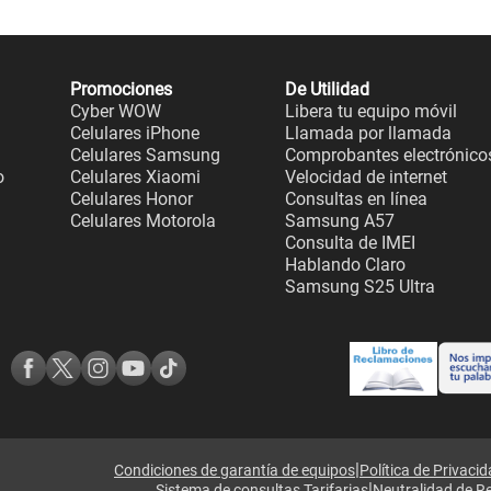
Promociones
De Utilidad
Cyber WOW
Libera tu equipo móvil
Celulares iPhone
Llamada por llamada
Celulares Samsung
Comprobantes electrónico
o
Celulares Xiaomi
Velocidad de internet
Celulares Honor
Consultas en línea
Celulares Motorola
Samsung A57
Consulta de IMEI
Hablando Claro
Samsung S25 Ultra
|
Condiciones de garantía de equipos
Política de Privaci
|
Sistema de consultas Tarifarias
Neutralidad de R