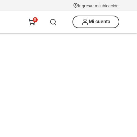
Ingresar mi ubicación
0
Mi cuenta