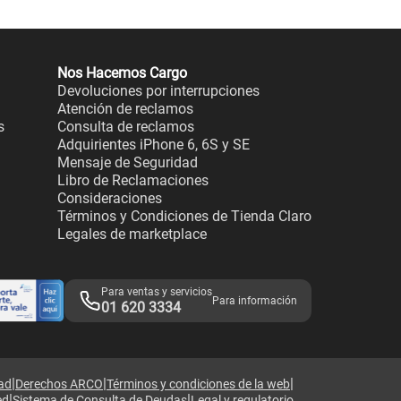
Nos Hacemos Cargo
Devoluciones por interrupciones
Atención de reclamos
s
Consulta de reclamos
Adquirientes iPhone 6, 6S y SE
Mensaje de Seguridad
Libro de Reclamaciones
Consideraciones
Términos y Condiciones de Tienda Claro
Legales de marketplace
Para ventas y servicios
Para información
01 620 3334
|
|
|
dad
Derechos ARCO
Términos y condiciones de la web
|
|
ed
Sistema de Consulta de Deudas
Legal y regulatorio