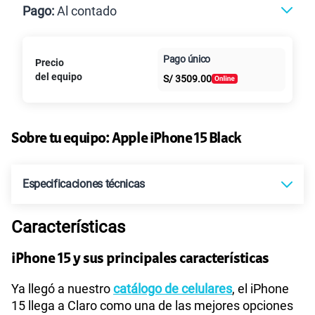
Postpago
Prepago
Pago:
Al contado
Paga en
Pago único
Precio
Al contado
Cuotas Claro
cuotas sin
del equipo
S/
3509.00
intereses
Sobre tu equipo:
Apple
iPhone 15 Black
Especificaciones técnicas
Características
Tecnología de Pantalla
Super Retina XDR | OLED
iPhone 15 y sus principales características
Sistema operativo
iOS 17
Ya llegó a nuestro
catálogo de celulares
, el iPhone
15 llega a Claro como una de las mejores opciones