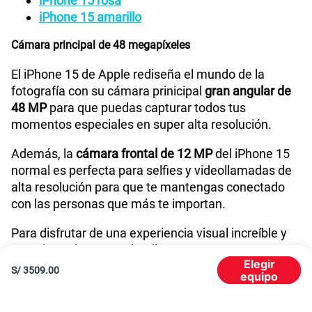
iPhone 15 rosa
iPhone 15 amarillo
Cámara principal de 48 megapíxeles
Reconocimiento Facial
Si
El iPhone 15 de Apple rediseña el mundo de la
fotografía con su cámara prinicipal
gran angular de
iPhone con iOS 17 | Cable de carga USB‑C |
Que viene en
48 MP
para que puedas capturar todos tus
la caja
Documentación
momentos especiales en super alta resolución.
Además, la
cámara frontal de 12 MP
del iPhone 15
Dimensión
147.6 mm x 71.6 mm x 7.8 mm
normal es perfecta para selfies y videollamadas de
alta resolución para que te mantengas conectado
con las personas que más te importan.
Hasta un 50% de carga en 30 minutos12 con un
Carga
adaptador de 20 W o superior (disponible por
rápida
Para disfrutar de una experiencia visual increíble y
separado)
apreciar todos estos detalles que capturan sus
Elegir
cámaras es necesario contar con una pantalla
S/
3509.00
equipo
Potencia en Watts
15 W
increíble. Ahora te detallamos porque las
características de la pantalla del iPhone 15 son de