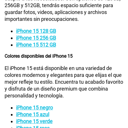
256GB y 512GB, tendrás espacio suficiente para
guardar fotos, videos, aplicaciones y archivos
Cámara de fotos Frontal
Ultra gran angular de 12 MP
importantes sin preocupaciones.
iPhone 15 128 GB
Radio FM
No
iPhone 15 256 GB
iPhone 15 512 GB
Colores disponibles del iPhone 15
Grabadora de Voz
Si
El iPhone 15 está disponible en una variedad de
colores modernos y elegantes para que elijas el que
Tipo de Batería
Batería de iones de litio
mejor refleje tu estilo. Encuentra tu acabado favorito
y disfruta de un diseño premium que combina
personalidad y tecnología.
Capacidad Memoria Interna
128 GB / 256 GB / 512 GB
iPhone 15 negro
iPhone 15 azul
iPhone 15 verde
GPS
Si