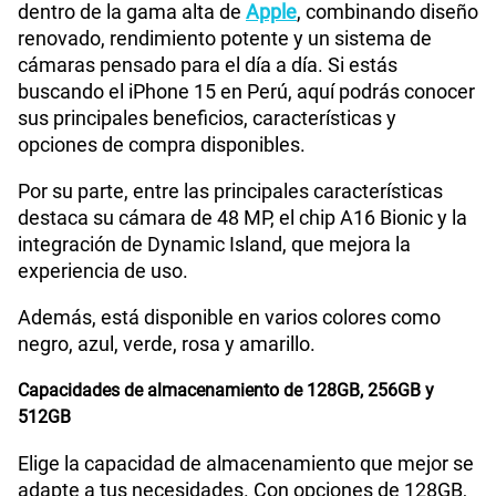
dentro de la gama alta de
Apple
, combinando diseño
renovado, rendimiento potente y un sistema de
Procesador
A16 Bionic
cámaras pensado para el día a día. Si estás
buscando el iPhone 15 en Perú, aquí podrás conocer
sus principales beneficios, características y
Tamaño de Pantalla
6.1 pulgadas
opciones de compra disponibles.
Por su parte, entre las principales características
WiFI
Si
destaca su cámara de 48 MP, el chip A16 Bionic y la
integración de Dynamic Island, que mejora la
experiencia de uso.
Peso
171 g
Además, está disponible en varios colores como
negro, azul, verde, rosa y amarillo.
Bluetooth
Si
Capacidades de almacenamiento de 128GB, 256GB y
512GB
Elige la capacidad de almacenamiento que mejor se
Cámara de fotos Principal
Gran angular de 48 MP
adapte a tus necesidades. Con opciones de 128GB,