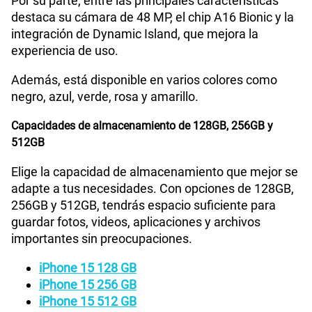
Por su parte, entre las principales características
WiFI
Si
destaca su cámara de 48 MP, el chip A16 Bionic y la
Paga solo
integración de Dynamic Island, que mejora la
experiencia de uso.
Peso
171 g
185GB
en alta velocidad
Además, está disponible en varios colores como
S/
189.90
Paga solo
negro, azul, verde, rosa y amarillo.
Bluetooth
Si
200GB
en alta velocidad
Capacidades de almacenamiento de 128GB, 256GB y
S/
289.90
512GB
Elige la capacidad de almacenamiento que mejor se
Cámara de fotos Principal
Gran angular de 48 MP
Paga solo
adapte a tus necesidades. Con opciones de 128GB,
256GB y 512GB, tendrás espacio suficiente para
Ver menos planes
guardar fotos, videos, aplicaciones y archivos
Cámara de fotos Frontal
Ultra gran angular de 12 MP
importantes sin preocupaciones.
iPhone 15 128 GB
Radio FM
No
iPhone 15 256 GB
iPhone 15 512 GB