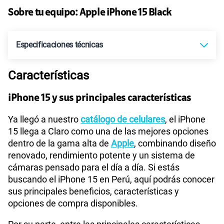
155 GB
en alta velocidad
S/
95.90
Sobre tu equipo:
Apple
iPhone 15 Black
Paga solo
Especificaciones técnicas
110GB
en alta velocidad
Características
S/
69.90
Tecnología de Pantalla
Super Retina XDR | OLED
iPhone 15 y sus principales características
Paga solo
Sistema operativo
iOS 17
Ya llegó a nuestro
catálogo de celulares
, el iPhone
15 llega a Claro como una de las mejores opciones
160GB
en alta velocidad
dentro de la gama alta de
Apple
, combinando diseño
S/
109.90
renovado, rendimiento potente y un sistema de
Procesador
A16 Bionic
cámaras pensado para el día a día. Si estás
Paga solo
buscando el iPhone 15 en Perú, aquí podrás conocer
sus principales beneficios, características y
Tamaño de Pantalla
6.1 pulgadas
opciones de compra disponibles.
175GB
en alta velocidad
S/
159.90