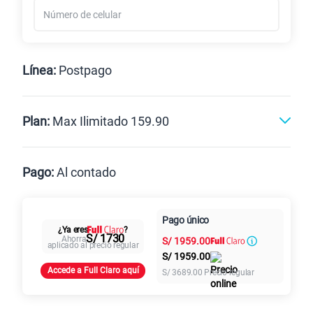
Línea:
Postpago
Postpago
Prepago
Plan:
Max Ilimitado 159.90
Max
Max Ilimitado
Pago:
Al contado
Paga en
125GB
en alta velocidad
Pago único
Al contado
Cuotas Claro
cuotas sin
¿Ya eres
?
S/
79.90
S/ 1730
Ahorra
S/
1959.00
intereses
aplicado al precio regular
S/
1959.00
Accede a Full Claro aquí
S/
3689.00
Precio regular
Paga solo