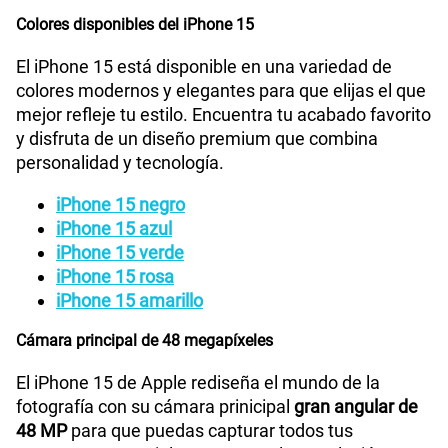
Colores disponibles del iPhone 15
Grabadora de Voz
Si
El iPhone 15 está disponible en una variedad de
colores modernos y elegantes para que elijas el que
Tipo de Batería
Batería de iones de litio
mejor refleje tu estilo. Encuentra tu acabado favorito
y disfruta de un diseño premium que combina
personalidad y tecnología.
Capacidad Memoria Interna
128 GB / 256 GB / 512 GB
iPhone 15 negro
iPhone 15 azul
iPhone 15 verde
GPS
Si
iPhone 15 rosa
iPhone 15 amarillo
Cámara principal de 48 megapíxeles
Reconocimiento Facial
Si
El iPhone 15 de Apple rediseña el mundo de la
fotografía con su cámara prinicipal
gran angular de
iPhone con iOS 17 | Cable de carga USB‑C |
Que viene en
48 MP
para que puedas capturar todos tus
la caja
Documentación