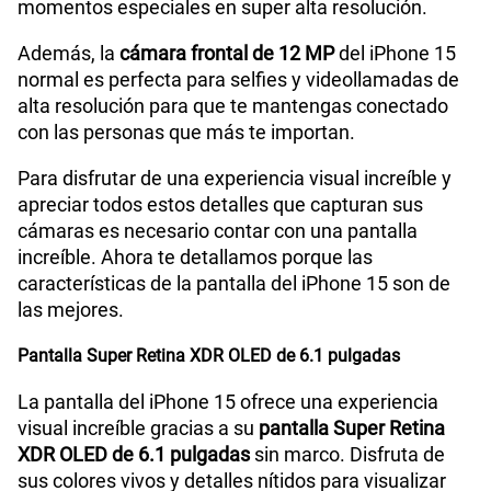
momentos especiales en super alta resolución.
Además, la
cámara frontal de 12 MP
del iPhone 15
Dimensión
147.6 mm x 71.6 mm x 7.8 mm
normal es perfecta para selfies y videollamadas de
alta resolución para que te mantengas conectado
con las personas que más te importan.
Hasta un 50% de carga en 30 minutos12 con un
Carga
adaptador de 20 W o superior (disponible por
rápida
Para disfrutar de una experiencia visual increíble y
separado)
apreciar todos estos detalles que capturan sus
cámaras es necesario contar con una pantalla
Potencia en Watts
15 W
increíble. Ahora te detallamos porque las
características de la pantalla del iPhone 15 son de
las mejores.
Compatibilidad nano-SIM
Sí
Pantalla Super Retina XDR OLED de 6.1 pulgadas
La pantalla del iPhone 15 ofrece una experiencia
Compatibilidad con eSIM
Sí
visual increíble gracias a su
pantalla Super Retina
XDR OLED de 6.1 pulgadas
sin marco. Disfruta de
sus colores vivos y detalles nítidos para visualizar