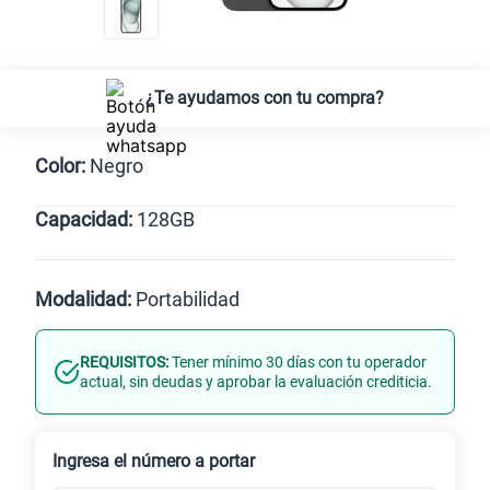
¿Te ayudamos con tu compra?
Color:
Negro
Capacidad:
128GB
Negro
128GB
Modalidad:
Portabilidad
REQUISITOS:
Tener mínimo 30 días con tu operador
Línea Nueva
Portabilidad
actual, sin deudas y aprobar la evaluación crediticia.
Renovación
Celular liberado
Ingresa el número a portar