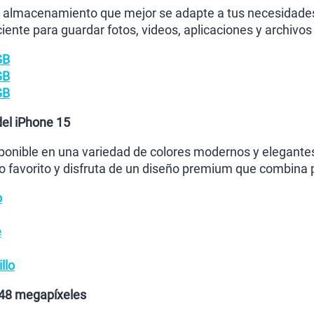
de almacenamiento que mejor se adapte a tus necesidad
ciente para guardar fotos, videos, aplicaciones y archivo
GB
GB
GB
del iPhone 15
ponible en una variedad de colores modernos y elegantes p
 favorito y disfruta de un diseño premium que combina p
o
e
llo
 48 megapíxeles