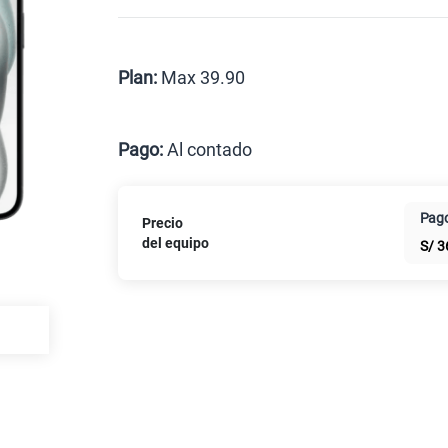
Celular liberado
Postpago
Prepago
Plan:
Max 39.90
Max
Pago:
Al contado
Al contado
Cuotas Cl
Pago
Precio
Paga solo
del equipo
S/
3
Paga solo
Ver más pl