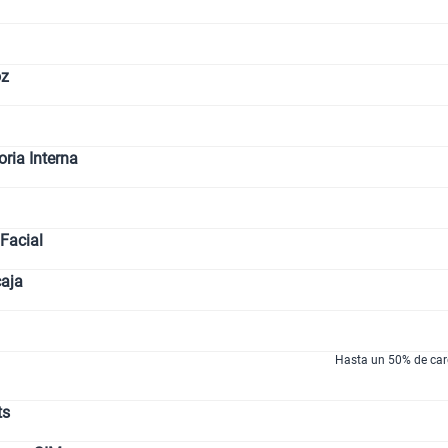
oz
ia Interna
Facial
caja
Hasta un 50% de car
ts