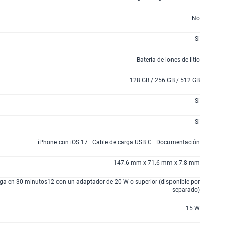
No
Si
Batería de iones de litio
128 GB / 256 GB / 512 GB
Si
Si
iPhone con iOS 17 | Cable de carga USB‑C | Documentación
147.6 mm x 71.6 mm x 7.8 mm
ga en 30 minutos12 con un adaptador de 20 W o superior (disponible por
separado)
15 W