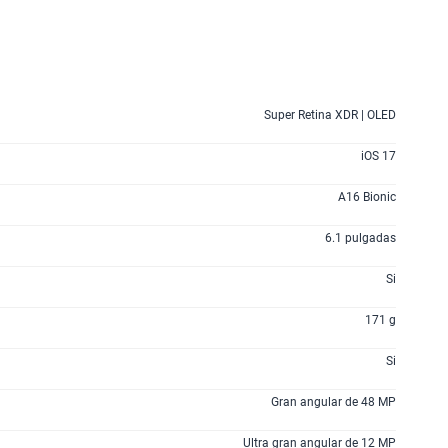
Super Retina XDR | OLED
iOS 17
A16 Bionic
6.1 pulgadas
Si
171 g
Si
Gran angular de 48 MP
Ultra gran angular de 12 MP