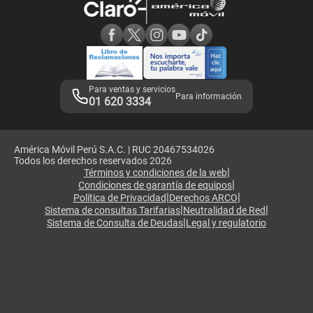
Consulta de reclamos
Consulta de IMEI
Adquirientes iPhone 6, 6S y SE
Hablando Claro
Mensaje de Seguridad
Samsung S25 Ultra
Consideraciones
Términos y Condiciones de Tienda Claro
Libro de Reclamaciones
Legales de marketplace
Para ventas y servicios
Para información
01 620 3334
América Móvil Perú S.A.C. | RUC 20467534026
Todos los derechos reservados 2026
|
Términos y condiciones de la web
|
Condiciones de garantía de equipos
|
|
Política de Privacidad
Derechos ARCO
|
|
Sistema de consultas Tarifarias
Neutralidad de Red
|
Sistema de Consulta de Deudas
Legal y regulatorio