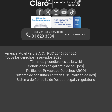
Consulta de reclamos
Consulta de IMEI
Adquirientes iPhone 6, 6S y SE
Hablando Claro
Mensaje de Seguridad
Samsung S25 Ultra
Consideraciones
Términos y Condiciones de Tienda Claro
Libro de Reclamaciones
Legales de marketplace
Para ventas y servicios
Para información
01 620 3334
América Móvil Perú S.A.C. | RUC 20467534026
Todos los derechos reservados 2026
|
Términos y condiciones de la web
|
Condiciones de garantía de equipos
|
|
Política de Privacidad
Derechos ARCO
|
|
Sistema de consultas Tarifarias
Neutralidad de Red
|
Sistema de Consulta de Deudas
Legal y regulatorio