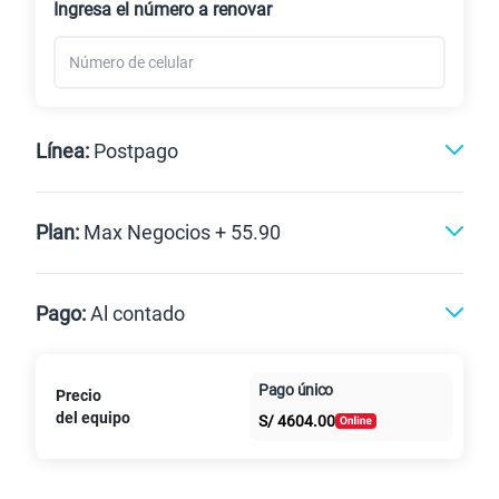
Ingresa el número a renovar
Línea:
Postpago
Postpago
Plan:
Max Negocios + 55.90
Max
Max Ilimitado
Pago:
Al contado
Paga en
Pago único
Precio
10GB
en alta velocidad
Al contado
Cuotas Claro
cuotas sin
S/
29.90
del equipo
Paga solo
S/
4604.00
intereses
45GB
en alta velocidad