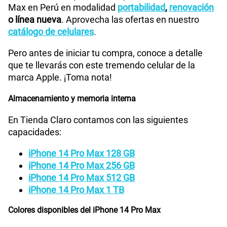
Max en Perú en modalidad
portabilidad
,
renovación
WiFI
Si
o línea nueva
. Aprovecha las ofertas en nuestro
catálogo de celulares
.
Pero antes de iniciar tu compra, conoce a detalle
Peso
240 g
que te llevarás con este tremendo celular de la
marca Apple. ¡Toma nota!
Bluetooth
Si
Almacenamiento y memoria interna
En Tienda Claro contamos con las siguientes
capacidades:
Cámara de fotos Principal
48 Mpx
iPhone 14 Pro Max 128 GB
iPhone 14 Pro Max 256 GB
Cámara de fotos Frontal
12 Mpx
iPhone 14 Pro Max 512 GB
iPhone 14 Pro Max 1 TB
Colores disponibles del iPhone 14 Pro Max
Tipo de Batería
iones de litio