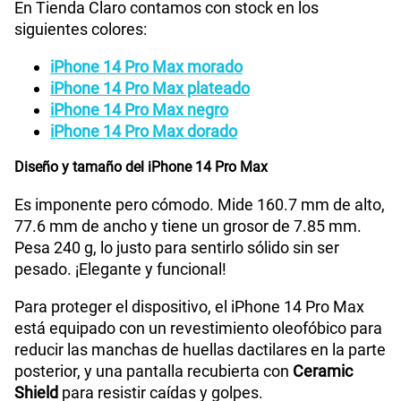
En Tienda Claro contamos con stock en los
siguientes colores:
128 GB - 256 GB - 512 GB - 1
Capacidad Memoria
Interna
TB
iPhone 14 Pro Max morado
iPhone 14 Pro Max plateado
iPhone 14 Pro Max negro
GPS
Si
iPhone 14 Pro Max dorado
Diseño y tamaño del iPhone 14 Pro Max
Reconocimiento facial por medio de la
Reconocimiento
Es imponente pero cómodo. Mide 160.7 mm de alto,
Facial
cámara TrueDepth
77.6 mm de ancho y tiene un grosor de 7.85 mm.
Pesa 240 g, lo justo para sentirlo sólido sin ser
pesado. ¡Elegante y funcional!
Dimensión
Ancho: 7,76 cm Alto: 16,07 cm Grosor: 0,78 cm
Para proteger el dispositivo, el iPhone 14 Pro Max
está equipado con un revestimiento oleofóbico para
Hasta un 50% de carga en aproximadamente 30
Carga
reducir las manchas de huellas dactilares en la parte
minutos11 con un adaptador de 20 W o superior
rápida
posterior, y una pantalla recubierta con
Ceramic
(disponible por separado)
Shield
para resistir caídas y golpes.