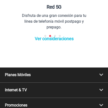
Red 5G
Disfruta de una gran conexión para tu
línea de telefonía móvil postpago y
prepago.
Ver consideraciones
Planes Móviles
Portabilidad
Línea Nueva
Internet & TV
Línea Adicional
Planes ilimitados
Internet Fibra Óptica
Prepago Chévere
Internet + TV
Migración
Promociones
Mejora tu plan