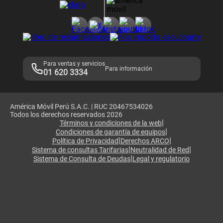
Consulta de reclamos
Consulta de IMEI
Adquirientes iPhone 6, 6S y SE
Hablando Claro
Mensaje de Seguridad
Samsung S25 Ultra
Consideraciones
Términos y Condiciones de Tienda Claro
Libro de Reclamaciones
Legales de marketplace
Para ventas y servicios
Para información
01 620 3334
América Móvil Perú S.A.C. | RUC 20467534026
Todos los derechos reservados 2026
|
Términos y condiciones de la web
|
Condiciones de garantía de equipos
|
|
Política de Privacidad
Derechos ARCO
|
|
Sistema de consultas Tarifarias
Neutralidad de Red
|
Sistema de Consulta de Deudas
Legal y regulatorio