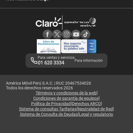
Comprobantes electrónicos
Velocidad de internet
Devoluciones por interrupciones
Consultas en línea
Atención de reclamos
Samsung A57
Consulta de reclamos
Consulta de IMEI
Adquirientes iPhone 6, 6S y SE
Hablando Claro
Mensaje de Seguridad
Samsung S25 Ultra
Consideraciones
Términos y Condiciones de Tienda Claro
Libro de Reclamaciones
Legales de marketplace
Para ventas y servicios
Para información
01 620 3334
América Móvil Perú S.A.C. | RUC 20467534026
Todos los derechos reservados 2026
|
Términos y condiciones de la web
|
Condiciones de garantía de equipos
|
|
Política de Privacidad
Derechos ARCO
|
|
Sistema de consultas Tarifarias
Neutralidad de Red
|
Sistema de Consulta de Deudas
Legal y regulatorio