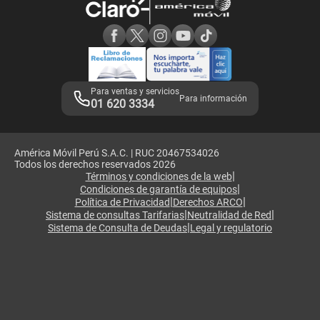
Consulta de reclamos
Consulta de IMEI
Adquirientes iPhone 6, 6S y SE
Hablando Claro
Mensaje de Seguridad
Samsung S25 Ultra
Consideraciones
Términos y Condiciones de Tienda Claro
Libro de Reclamaciones
Legales de marketplace
Para ventas y servicios
Para información
01 620 3334
América Móvil Perú S.A.C. | RUC 20467534026
Todos los derechos reservados 2026
|
Términos y condiciones de la web
|
Condiciones de garantía de equipos
|
|
Política de Privacidad
Derechos ARCO
|
|
Sistema de consultas Tarifarias
Neutralidad de Red
|
Sistema de Consulta de Deudas
Legal y regulatorio