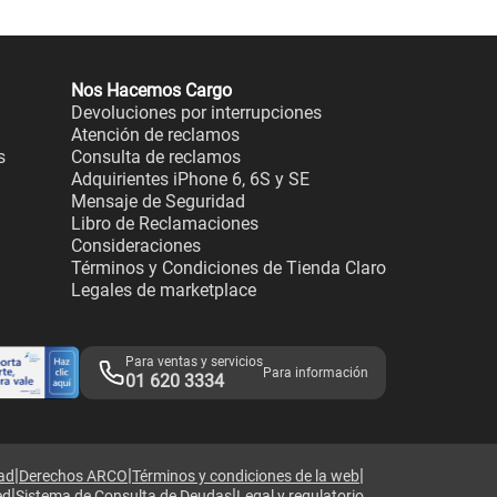
Nos Hacemos Cargo
Devoluciones por interrupciones
Atención de reclamos
s
Consulta de reclamos
Adquirientes iPhone 6, 6S y SE
Mensaje de Seguridad
Libro de Reclamaciones
Consideraciones
Términos y Condiciones de Tienda Claro
Legales de marketplace
Para ventas y servicios
Para información
01 620 3334
|
|
|
dad
Derechos ARCO
Términos y condiciones de la web
|
|
ed
Sistema de Consulta de Deudas
Legal y regulatorio