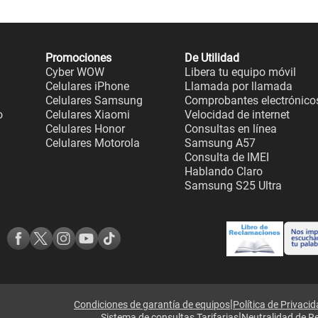
Promociones
De Utilidad
Cyber WOW
Libera tu equipo móvil
Celulares iPhone
Llamada por llamada
Celulares Samsung
Comprobantes electrónico
o
Celulares Xiaomi
Velocidad de internet
Celulares Honor
Consultas en línea
Celulares Motorola
Samsung A57
Consulta de IMEI
Hablando Claro
Samsung S25 Ultra
|
Condiciones de garantía de equipos
Política de Privaci
|
Sistema de consultas Tarifarias
Neutralidad de R