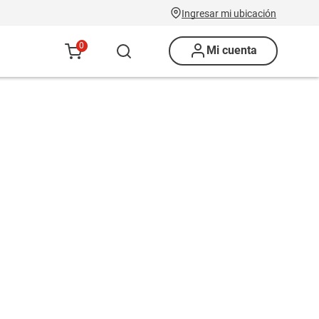
Ingresar mi ubicación
0
Mi cuenta