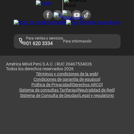
Consulta de reclamos
Consulta de IMEI
Adquirientes iPhone 6, 6S y SE
Hablando Claro
Mensaje de Seguridad
Samsung S25 Ultra
Consideraciones
Términos y Condiciones de Tienda Claro
Libro de Reclamaciones
Legales de marketplace
Para ventas y servicios
Para información
01 620 3334
América Móvil Perú S.A.C. | RUC 20467534026
Todos los derechos reservados 2026
|
Términos y condiciones de la web
|
Condiciones de garantía de equipos
|
|
Política de Privacidad
Derechos ARCO
|
|
Sistema de consultas Tarifarias
Neutralidad de Red
|
Sistema de Consulta de Deudas
Legal y regulatorio