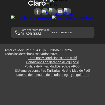
Consulta de reclamos
Consulta de IMEI
Adquirientes iPhone 6, 6S y SE
Hablando Claro
Mensaje de Seguridad
Samsung S25 Ultra
Consideraciones
Términos y Condiciones de Tienda Claro
Libro de Reclamaciones
Legales de marketplace
Para ventas y servicios
Para información
01 620 3334
América Móvil Perú S.A.C. | RUC 20467534026
Todos los derechos reservados 2026
|
Términos y condiciones de la web
|
Condiciones de garantía de equipos
|
|
Política de Privacidad
Derechos ARCO
|
|
Sistema de consultas Tarifarias
Neutralidad de Red
|
Sistema de Consulta de Deudas
Legal y regulatorio