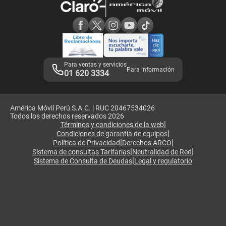
Consulta de reclamos
Consulta de IMEI
Adquirientes iPhone 6, 6S y SE
Hablando Claro
Mensaje de Seguridad
Samsung S25 Ultra
Consideraciones
Términos y Condiciones de Tienda Claro
Libro de Reclamaciones
Legales de marketplace
Para ventas y servicios
Para información
01 620 3334
América Móvil Perú S.A.C. | RUC 20467534026
Todos los derechos reservados 2026
|
Términos y condiciones de la web
|
Condiciones de garantía de equipos
|
|
Política de Privacidad
Derechos ARCO
|
|
Sistema de consultas Tarifarias
Neutralidad de Red
|
Sistema de Consulta de Deudas
Legal y regulatorio