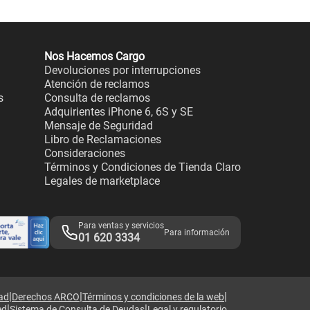
Nos Hacemos Cargo
Devoluciones por interrupciones
Atención de reclamos
s
Consulta de reclamos
Adquirientes iPhone 6, 6S y SE
Mensaje de Seguridad
Libro de Reclamaciones
Consideraciones
Términos y Condiciones de Tienda Claro
Legales de marketplace
Para ventas y servicios
Para información
01 620 3334
|
|
|
dad
Derechos ARCO
Términos y condiciones de la web
|
|
ed
Sistema de Consulta de Deudas
Legal y regulatorio