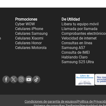
Promociones
De Utilidad
Cyber WOW
Libera tu equipo móvil
Celulares iPhone
Llamada por llamada
Celulares Samsung
Comprobantes electrónico
o
Celulares Xiaomi
Velocidad de internet
Celulares Honor
Consultas en línea
Celulares Motorola
Samsung A57
Consulta de IMEI
Hablando Claro
Samsung S25 Ultra
|
Condiciones de garantía de equipos
Política de Privaci
|
Sistema de consultas Tarifarias
Neutralidad de R