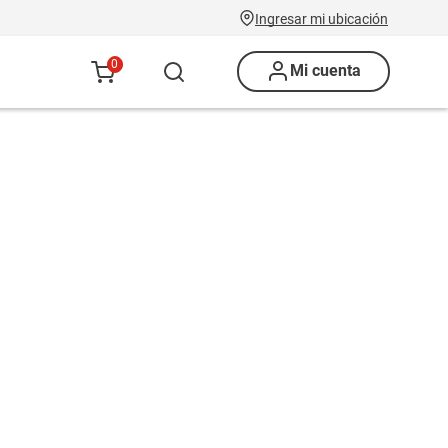
Ingresar mi ubicación
0
Mi cuenta