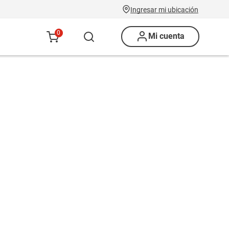
Ingresar mi ubicación
0
Mi cuenta