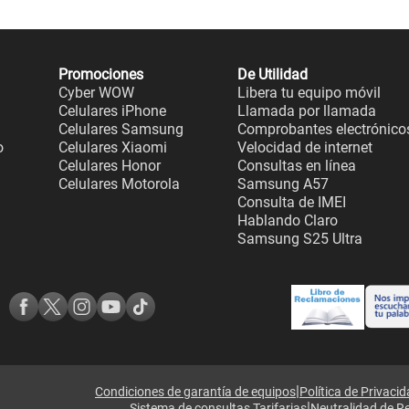
Promociones
De Utilidad
Cyber WOW
Libera tu equipo móvil
Celulares iPhone
Llamada por llamada
Celulares Samsung
Comprobantes electrónico
o
Celulares Xiaomi
Velocidad de internet
Celulares Honor
Consultas en línea
Celulares Motorola
Samsung A57
Consulta de IMEI
Hablando Claro
Samsung S25 Ultra
|
Condiciones de garantía de equipos
Política de Privaci
|
Sistema de consultas Tarifarias
Neutralidad de R