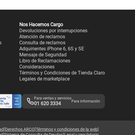
Nos Hacemos Cargo
Devoluciones por interrupciones
Atención de reclamos
s
Consulta de reclamos
Adquirientes iPhone 6, 6S y SE
Mensaje de Seguridad
Libro de Reclamaciones
Consideraciones
Términos y Condiciones de Tienda Claro
Legales de marketplace
Para ventas y servicios
Para información
01 620 3334
|
|
|
dad
Derechos ARCO
Términos y condiciones de la web
|
|
ed
Sistema de Consulta de Deudas
Legal y regulatorio