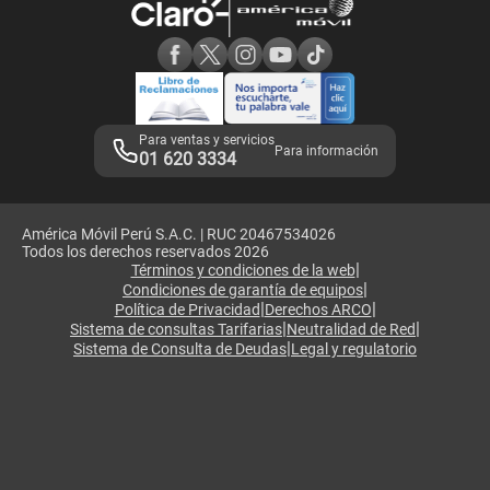
Consulta de reclamos
Consulta de IMEI
Adquirientes iPhone 6, 6S y SE
Hablando Claro
Mensaje de Seguridad
Samsung S25 Ultra
Consideraciones
Términos y Condiciones de Tienda Claro
Libro de Reclamaciones
Legales de marketplace
Para ventas y servicios
Para información
01 620 3334
América Móvil Perú S.A.C. | RUC 20467534026
Todos los derechos reservados 2026
|
Términos y condiciones de la web
|
Condiciones de garantía de equipos
|
|
Política de Privacidad
Derechos ARCO
|
|
Sistema de consultas Tarifarias
Neutralidad de Red
|
Sistema de Consulta de Deudas
Legal y regulatorio