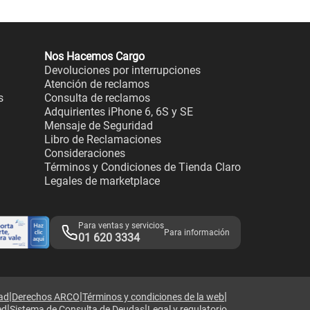
Nos Hacemos Cargo
Devoluciones por interrupciones
Atención de reclamos
s
Consulta de reclamos
Adquirientes iPhone 6, 6S y SE
Mensaje de Seguridad
Libro de Reclamaciones
Consideraciones
Términos y Condiciones de Tienda Claro
Legales de marketplace
Para ventas y servicios
Para información
01 620 3334
|
|
|
dad
Derechos ARCO
Términos y condiciones de la web
|
|
ed
Sistema de Consulta de Deudas
Legal y regulatorio