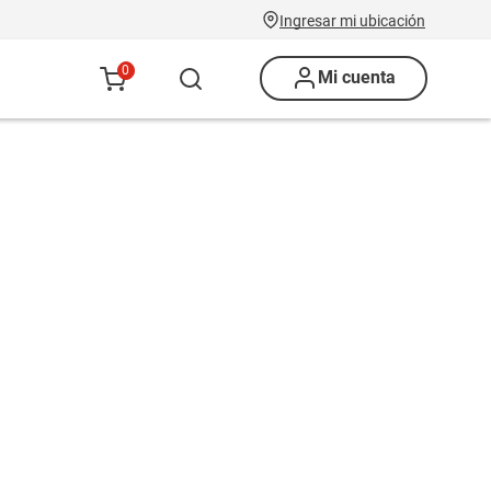
Ingresar mi ubicación
0
Mi cuenta