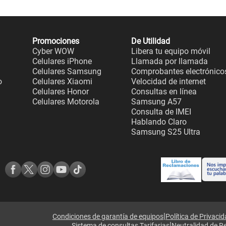
Promociones
De Utilidad
Cyber WOW
Libera tu equipo móvil
Celulares iPhone
Llamada por llamada
Celulares Samsung
Comprobantes electrónico
o
Celulares Xiaomi
Velocidad de internet
Celulares Honor
Consultas en línea
Celulares Motorola
Samsung A57
Consulta de IMEI
Hablando Claro
Samsung S25 Ultra
|
Condiciones de garantía de equipos
Política de Privaci
|
Sistema de consultas Tarifarias
Neutralidad de R