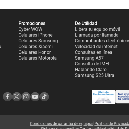
Promociones
De Utilidad
Cyber WOW
Libera tu equipo móvil
Celulares iPhone
Llamada por llamada
Celulares Samsung
Comprobantes electrónico
o
Celulares Xiaomi
Velocidad de internet
Celulares Honor
Consultas en línea
Celulares Motorola
Samsung A57
Consulta de IMEI
Hablando Claro
Samsung S25 Ultra
|
Condiciones de garantía de equipos
Política de Privaci
|
Sistema de consultas Tarifarias
Neutralidad de R