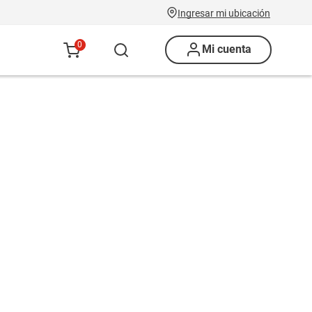
Ingresar mi ubicación
0
Mi cuenta