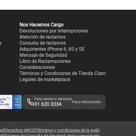
Nos Hacemos Cargo
Devoluciones por interrupciones
Atención de reclamos
s
Consulta de reclamos
Adquirientes iPhone 6, 6S y SE
Mensaje de Seguridad
Libro de Reclamaciones
Consideraciones
Términos y Condiciones de Tienda Claro
Legales de marketplace
Para ventas y servicios
Para información
01 620 3334
|
|
|
dad
Derechos ARCO
Términos y condiciones de la web
|
|
ed
Sistema de Consulta de Deudas
Legal y regulatorio