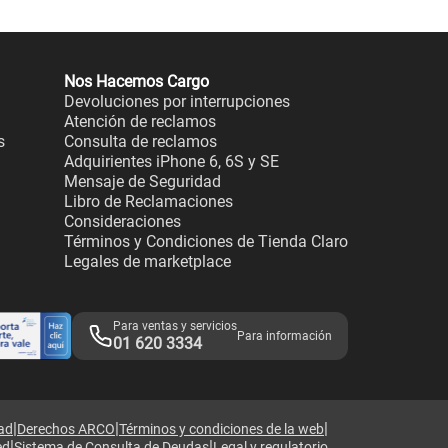
Nos Hacemos Cargo
Devoluciones por interrupciones
Atención de reclamos
s
Consulta de reclamos
Adquirientes iPhone 6, 6S y SE
Mensaje de Seguridad
Libro de Reclamaciones
Consideraciones
Términos y Condiciones de Tienda Claro
Legales de marketplace
Para ventas y servicios
Para información
01 620 3334
|
|
|
dad
Derechos ARCO
Términos y condiciones de la web
|
|
ed
Sistema de Consulta de Deudas
Legal y regulatorio