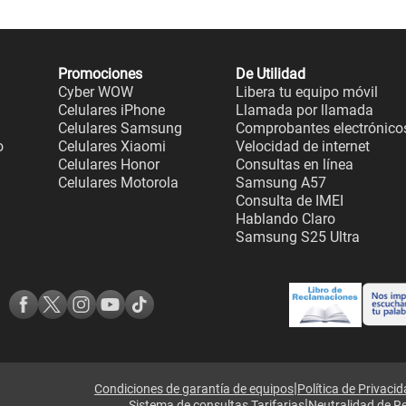
Promociones
De Utilidad
Cyber WOW
Libera tu equipo móvil
Celulares iPhone
Llamada por llamada
Celulares Samsung
Comprobantes electrónico
o
Celulares Xiaomi
Velocidad de internet
Celulares Honor
Consultas en línea
Celulares Motorola
Samsung A57
Consulta de IMEI
Hablando Claro
Samsung S25 Ultra
|
Condiciones de garantía de equipos
Política de Privaci
|
Sistema de consultas Tarifarias
Neutralidad de R