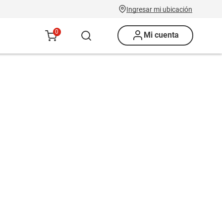
Ingresar mi ubicación
0
Mi cuenta