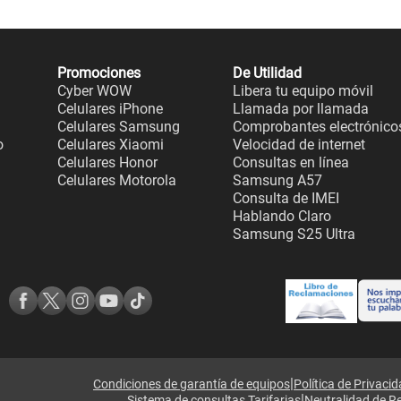
Promociones
De Utilidad
Cyber WOW
Libera tu equipo móvil
Celulares iPhone
Llamada por llamada
Celulares Samsung
Comprobantes electrónico
o
Celulares Xiaomi
Velocidad de internet
Celulares Honor
Consultas en línea
Celulares Motorola
Samsung A57
Consulta de IMEI
Hablando Claro
Samsung S25 Ultra
|
Condiciones de garantía de equipos
Política de Privaci
|
Sistema de consultas Tarifarias
Neutralidad de R