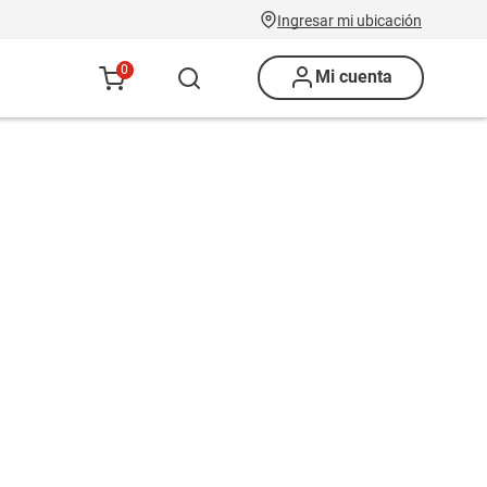
Ingresar mi ubicación
0
Mi cuenta