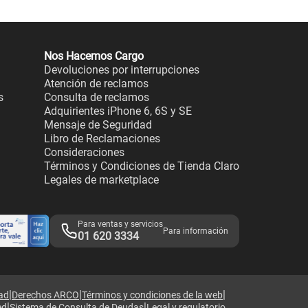
Nos Hacemos Cargo
Devoluciones por interrupciones
Atención de reclamos
s
Consulta de reclamos
Adquirientes iPhone 6, 6S y SE
Mensaje de Seguridad
Libro de Reclamaciones
Consideraciones
Términos y Condiciones de Tienda Claro
Legales de marketplace
Para ventas y servicios
Para información
01 620 3334
|
|
|
dad
Derechos ARCO
Términos y condiciones de la web
|
|
ed
Sistema de Consulta de Deudas
Legal y regulatorio