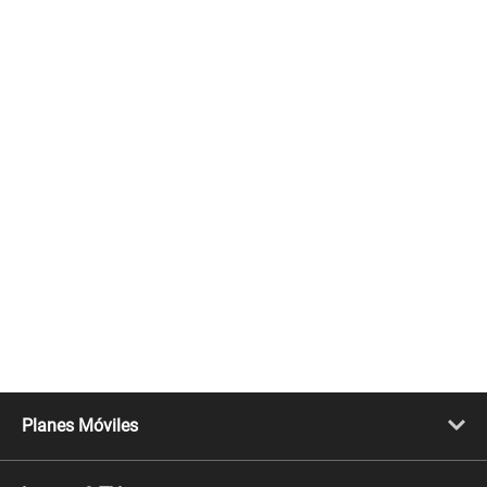
Planes Móviles
Portabilidad
Línea Nueva