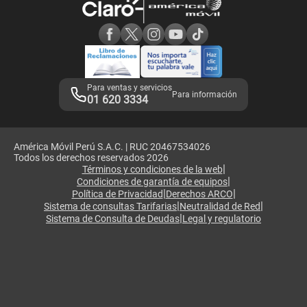
Consulta de reclamos
Consulta de IMEI
Adquirientes iPhone 6, 6S y SE
Hablando Claro
Mensaje de Seguridad
Samsung S25 Ultra
Consideraciones
Términos y Condiciones de Tienda Claro
Libro de Reclamaciones
Legales de marketplace
Para ventas y servicios
Para información
01 620 3334
América Móvil Perú S.A.C. | RUC 20467534026
Todos los derechos reservados 2026
|
Términos y condiciones de la web
|
Condiciones de garantía de equipos
|
|
Política de Privacidad
Derechos ARCO
|
|
Sistema de consultas Tarifarias
Neutralidad de Red
|
Sistema de Consulta de Deudas
Legal y regulatorio