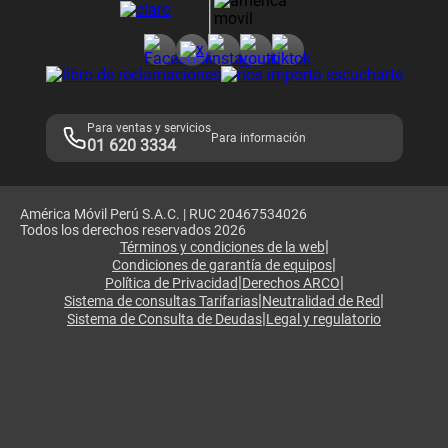
Consulta de reclamos
Consulta de IMEI
Adquirientes iPhone 6, 6S y SE
Hablando Claro
Mensaje de Seguridad
Samsung S25 Ultra
Consideraciones
Términos y Condiciones de Tienda Claro
Libro de Reclamaciones
Legales de marketplace
Para ventas y servicios
Para información
01 620 3334
América Móvil Perú S.A.C. | RUC 20467534026
Todos los derechos reservados 2026
|
Términos y condiciones de la web
|
Condiciones de garantía de equipos
|
|
Política de Privacidad
Derechos ARCO
|
|
Sistema de consultas Tarifarias
Neutralidad de Red
|
Sistema de Consulta de Deudas
Legal y regulatorio