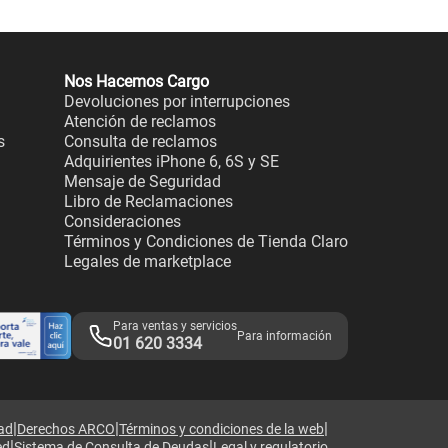
Nos Hacemos Cargo
Devoluciones por interrupciones
Atención de reclamos
s
Consulta de reclamos
Adquirientes iPhone 6, 6S y SE
Mensaje de Seguridad
Libro de Reclamaciones
Consideraciones
Términos y Condiciones de Tienda Claro
Legales de marketplace
Para ventas y servicios
Para información
01 620 3334
|
|
|
dad
Derechos ARCO
Términos y condiciones de la web
|
|
ed
Sistema de Consulta de Deudas
Legal y regulatorio