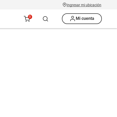
Ingresar mi ubicación
0
Mi cuenta