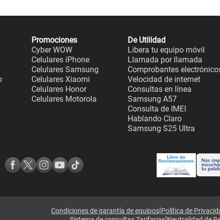
Promociones
De Utilidad
Cyber WOW
Libera tu equipo móvil
Celulares iPhone
Llamada por llamada
Celulares Samsung
Comprobantes electrónico
o
Celulares Xiaomi
Velocidad de internet
Celulares Honor
Consultas en línea
Celulares Motorola
Samsung A57
Consulta de IMEI
Hablando Claro
Samsung S25 Ultra
|
Condiciones de garantía de equipos
Política de Privaci
|
Sistema de consultas Tarifarias
Neutralidad de R