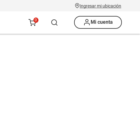
Ingresar mi ubicación
0
Mi cuenta