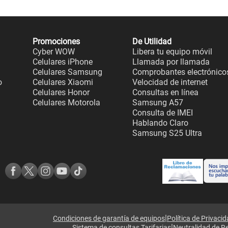
Promociones
De Utilidad
Cyber WOW
Libera tu equipo móvil
Celulares iPhone
Llamada por llamada
Celulares Samsung
Comprobantes electrónico
o
Celulares Xiaomi
Velocidad de internet
Celulares Honor
Consultas en línea
Celulares Motorola
Samsung A57
Consulta de IMEI
Hablando Claro
Samsung S25 Ultra
|
Condiciones de garantía de equipos
Política de Privaci
|
Sistema de consultas Tarifarias
Neutralidad de R