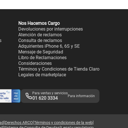
Nos Hacemos Cargo
Devoluciones por interrupciones
Atención de reclamos
s
Consulta de reclamos
Adquirientes iPhone 6, 6S y SE
Mensaje de Seguridad
Libro de Reclamaciones
Consideraciones
Términos y Condiciones de Tienda Claro
Legales de marketplace
Para ventas y servicios
Para información
01 620 3334
|
|
|
dad
Derechos ARCO
Términos y condiciones de la web
|
|
ed
Sistema de Consulta de Deudas
Legal y regulatorio