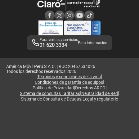
Consulta de reclamos
Consulta de IMEI
Adquirientes iPhone 6, 6S y SE
Hablando Claro
Mensaje de Seguridad
Samsung S25 Ultra
Consideraciones
Términos y Condiciones de Tienda Claro
Libro de Reclamaciones
Legales de marketplace
Para ventas y servicios
Para información
01 620 3334
América Móvil Perú S.A.C. | RUC 20467534026
Todos los derechos reservados 2026
|
Términos y condiciones de la web
|
Condiciones de garantía de equipos
|
|
Política de Privacidad
Derechos ARCO
|
|
Sistema de consultas Tarifarias
Neutralidad de Red
|
Sistema de Consulta de Deudas
Legal y regulatorio