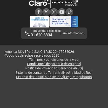
Consulta de reclamos
Consulta de IMEI
Adquirientes iPhone 6, 6S y SE
Hablando Claro
Mensaje de Seguridad
Samsung S25 Ultra
Consideraciones
Términos y Condiciones de Tienda Claro
Libro de Reclamaciones
Legales de marketplace
Para ventas y servicios
Para información
01 620 3334
América Móvil Perú S.A.C. | RUC 20467534026
Todos los derechos reservados 2026
|
Términos y condiciones de la web
|
Condiciones de garantía de equipos
|
|
Política de Privacidad
Derechos ARCO
|
|
Sistema de consultas Tarifarias
Neutralidad de Red
|
Sistema de Consulta de Deudas
Legal y regulatorio