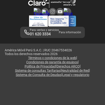
Consulta de reclamos
Consulta de IMEI
Adquirientes iPhone 6, 6S y SE
Hablando Claro
Mensaje de Seguridad
Samsung S25 Ultra
Consideraciones
Términos y Condiciones de Tienda Claro
Libro de Reclamaciones
Legales de marketplace
Para ventas y servicios
Para información
01 620 3334
América Móvil Perú S.A.C. | RUC 20467534026
Todos los derechos reservados 2026
|
Términos y condiciones de la web
|
Condiciones de garantía de equipos
|
|
Política de Privacidad
Derechos ARCO
|
|
Sistema de consultas Tarifarias
Neutralidad de Red
|
Sistema de Consulta de Deudas
Legal y regulatorio