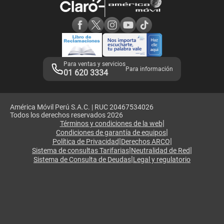
Consulta de reclamos
Consulta de IMEI
Adquirientes iPhone 6, 6S y SE
Hablando Claro
Mensaje de Seguridad
Samsung S25 Ultra
Consideraciones
Términos y Condiciones de Tienda Claro
Libro de Reclamaciones
Legales de marketplace
Para ventas y servicios
Para información
01 620 3334
América Móvil Perú S.A.C. | RUC 20467534026
Todos los derechos reservados 2026
|
Términos y condiciones de la web
|
Condiciones de garantía de equipos
|
|
Política de Privacidad
Derechos ARCO
|
|
Sistema de consultas Tarifarias
Neutralidad de Red
|
Sistema de Consulta de Deudas
Legal y regulatorio